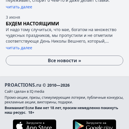
переживает, спорит о чем-то и даже делает ставки.
читать далее
3 июня
БУДЕМ НАСТОЯЩИМИ
И надо тому случиться, что мае, богатом на множество
чудесных праздников, мы пропустили и не отметили
соответствующе День Николы Вешнего, который,
оказывается, считается мужским праздником.
читать далее
Все новости »
PROACTIONS.ru
© 2010—2026
Сайт сделан в IQ media
Промо-акции, призы, стимулирующие лотереи, публичные конкурсы,
рекламные акции, викторины, подарки.
Внимание! Если Вам нет 18 лет, просим немедленно покинуть
наш ресурс.
18+
Загрузите в App Store
Загруз