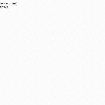
тором акции,
ления.