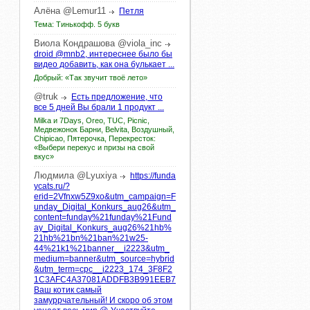
Алёна
@Lemur11
Петля
Тема: Тинькофф. 5 букв
Виола
Кондрашова
@viola_inc
droid @mnb2, интереснее было бы
видео добавить, как она булькает ...
Добрый: «Так звучит твоё лето»
@truk
Есть предложение, что
все 5 дней Вы брали 1 продукт ...
Milka и 7Days, Oreo, TUC, Picnic,
Медвежонок Барни, Belvita, Воздушный,
Chipicao, Пятерочка, Перекресток:
«Выбери перекус и призы на свой
вкус»
Людмила
@Lyuxiya
https://funda
ycats.ru/?
erid=2Vfnxw5Z9xo&utm_campaign=F
unday_Digital_Konkurs_aug26&utm_
content=funday%21funday%21Fund
ay_Digital_Konkurs_aug26%21hb%
21hb%21bn%21ban%21w25-
44%21k1%21banner__i2223&utm_
medium=banner&utm_source=hybrid
&utm_term=cpc__i2223_174_3F8F2
1C3AFC4A37081ADDFB3B991EEB7
Ваш котик самый
замуррчательный! И скоро об этом