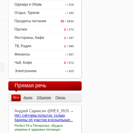
Одежда и Обувь
-
/ 316
Отдых, Туризм
-
/ 182
Продукты питания
35
/ 3834
Прочее
2
/ 272
Рестораны, Кафе
1
/ 197
ТВ, Радио
1
/ 390
Финансы
-
/ 267
Чай, Кофе
5
/ 572
Электроника
-
/ 425
Прямая речь
Все
Акции
Общение
Призы
Андрей
Саркисян
@REX_RUS
Нет счётчика попыток, только
банеры об участии в розыгрыше...
Perfect Fit и Пятерочка: «Будьте
уверены в здоровье питомца»