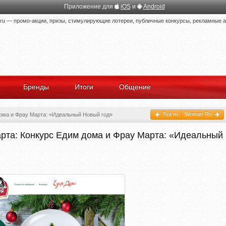
Приложение для
iOS
и
Android
 — промо-акции, призы, стимулирующие лотереи, публичные конкурсы, рекламные ак
Бренды
Итоги
Общение
7ya.ru
Woman.Ru
ома и Фрау Марта: «Идеальный Новый год»
рта: Конкурс Едим дома и Фрау Марта: «Идеальный