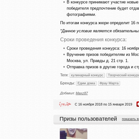
В конкурсе принимают участие новые 
победителя предпочтение будет отда
фотографиями.
По итогам конкурса жюри определит 16 
*Данное условие является обязательным
Сроки проведения конкурса:
Сроки проведения конкурса: 16 ноября
Вручение призов победителям из Мос
Москва, ул. Правды д. 21 стр. 1.
Отправка призов в другие города и 
Теги:
кулинарный конкурс
Творческий конкур
Бренды:
Едим дома
Фрау Марта
Добавил:
Maxz87
С 16 ноября 2018 по 15 января 2019
Призы пользователей
показать в