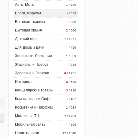
Авто, Мото
1
/ 739
Блоги, Форумы
-
/ 554
Бытовая техника
1
/ 380
Бытовая химия
3
/ 500
Детский мир
1
/ 1271
Для Дома и Дачи
-
/ 459
Животные, Растения
1
/ 659
Журналы и Пресса
-
/ 288
Здоровье и Гигиена
6
/ 1751
Интернет
4
/ 538
Канцелярские товары
3
/ 210
Компьютеры и Софт
-
/ 482
Косметика и Парфюм
1
/ 624
Магазины, ТЦ
7
/ 1769
Мобильная связь
-
/ 205
Напитки, соки
17
/ 1048