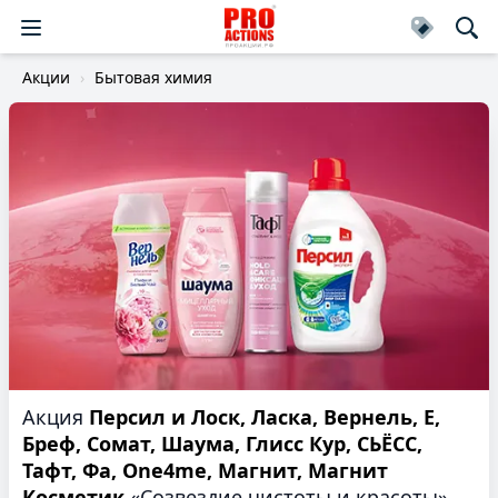
Акции
Бытовая химия
Акция
Персил и Лоск, Ласка, Вернель, Е,
Бреф, Сомат, Шаума, Глисс Кур, СЬЁСС,
Тафт, Фа, One4me, Магнит, Магнит
Косметик
«Созвездие чистоты и красоты»