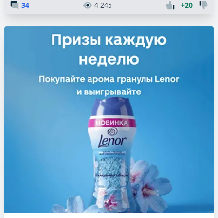
34
4 245
+20