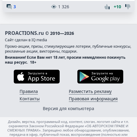
3
1 326
+10
PROACTIONS.ru
© 2010—2026
Сайт сделан в IQ media
Промо-акции, призы, стимулирующие лотереи, публичные конкурсы,
рекламные акции, викторины, подарки.
Внимание! Если Вам нет 18 лет, просим немедленно покинуть
наш ресурс.
18+
Загрузите в App Store
Загруз
Правила
Разместить рекламу
Контакты
Правовая информация
Версия для компьютера
Дизайн, верстка, программный код, контент, слоган, логотип сайта и т.п.
охраняются Законом Российской Федерации «ОБ АВТОРСКОМ ПРАВЕ И
СМЕЖНЫХ ПРАВАХ». Запрещено любое обнародование, опубликование,
передача в эфир, публичный показ, воспроизведение (полностью или