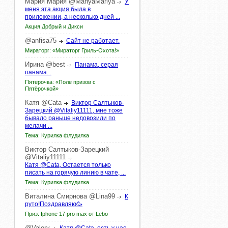
Мария
Мария
@MariyaMariya
У
меня эта акция была в
приложении, а несколько дней ...
Акция Добрый и Дикси
@anfisa75
Сайт не работает.
Мираторг: «Мираторг Гриль-Охота!»
Ирина
@best
Панама, серая
панама...
Пятерочка: «Поле призов с
Пятёрочкой»
Катя
@Cata
Виктор Салтыков-
Зарецкий @Vitaliy11111, мне тоже
бывало раньше недовозили по
мелачи ...
Тема: Курилка флудилка
Виктор
Салтыков-Зарецкий
@Vitaliy11111
Катя @Cata, Остается только
писать на горячую линию в чате, ...
Тема: Курилка флудилка
Виталина
Смирнова
@Lina99
К
руто!Поздравляю🥳
Приз: Iphone 17 pro max от Lebo
@Valery