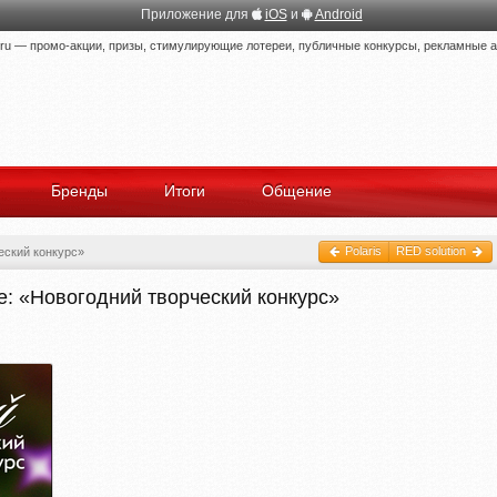
Приложение для
iOS
и
Android
 — промо-акции, призы, стимулирующие лотереи, публичные конкурсы, рекламные ак
Бренды
Итоги
Общение
Polaris
RED solution
еский конкурс»
те: «Новогодний творческий конкурс»