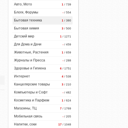
Авто, Мото
1
/ 739
Блоги, Форумы
-
/ 554
Бытовая техника
1
/ 380
Бытовая химия
3
/ 500
Детский мир
1
/ 1271
Для Дома и Дачи
-
/ 459
Животные, Растения
1
/ 659
Журналы и Пресса
-
/ 288
Здоровье и Гигиена
6
/ 1751
Интернет
4
/ 538
Канцелярские товары
3
/ 210
Компьютеры и Софт
-
/ 482
Косметика и Парфюм
1
/ 624
Магазины, ТЦ
7
/ 1769
Мобильная связь
-
/ 205
Напитки, соки
17
/ 1048