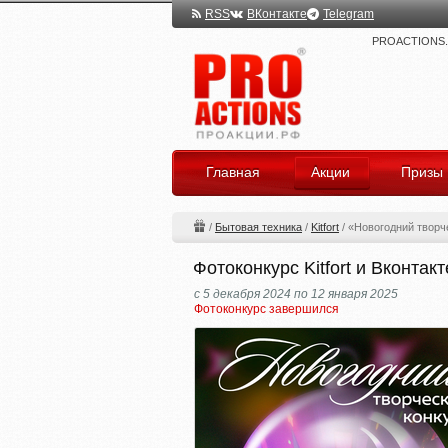
RSS
ВКонтакте
Telegram
PROACTIONS.ru
Главная
Акции
Призы
/
Бытовая техника
/
Kitfort
/
«Новогодний творч
Фотоконкурс Kitfort и Вконтак
с 5 декабря 2024 по 12 января 2025
Фотоконкурс завершился