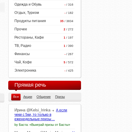
Одежда и Обувь
-
/ 316
Отдых, Туризм
-
/ 182
Продукты питания
35
/ 3834
Прочее
2
/ 272
Рестораны, Кафе
1
/ 197
ТВ, Радио
1
/ 390
Финансы
-
/ 267
Чай, Кофе
5
/ 572
Электроника
-
/ 425
Прямая речь
Все
Акции
Общение
Призы
Ирина
@Kelsi_Irinka
А если
чеки с 5ки, то только в
еженедельные призы ...
by Баста: «Выиграй призы от Басты»