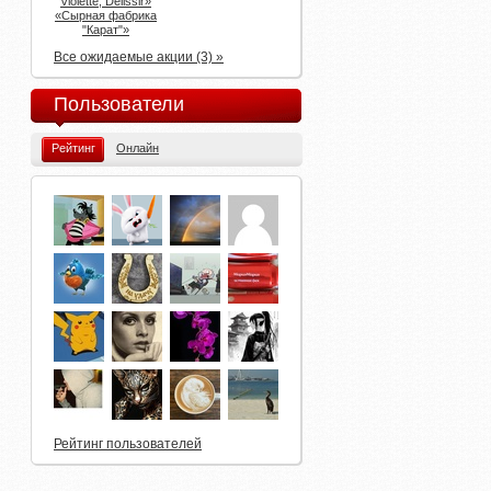
Violette, Delissir»
«Сырная фабрика
"Карат"»
Все ожидаемые акции (3) »
Пользователи
Рейтинг
Онлайн
Рейтинг пользователей