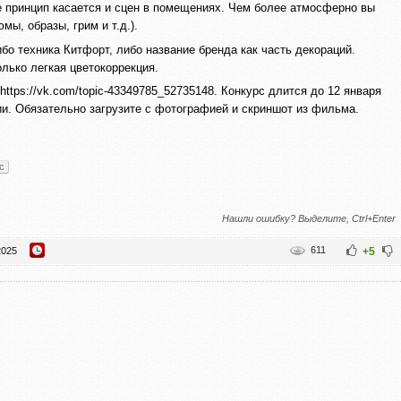
е принцип касается и сцен в помещениях. Чем более атмосферно вы
мы, образы, грим и т.д.).
 техника Китфорт, либо название бренда как часть декораций.
лько легкая цветокоррекция.
ttps://vk.com/topic-43349785_52735148. Конкурс длится до 12 января
и. Обязательно загрузите с фотографией и скриншот из фильма.
с
Нашли ошибку? Выделите, Ctrl+Enter
611
2025
+5