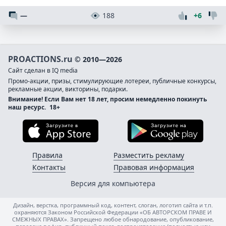
—
188
+6
PROACTIONS.ru
© 2010—2026
Сайт сделан в IQ media
Промо-акции, призы, стимулирующие лотереи, публичные конкурсы,
рекламные акции, викторины, подарки.
Внимание! Если Вам нет 18 лет, просим немедленно покинуть
наш ресурс.
18+
Загрузите в App Store
Загруз
Правила
Разместить рекламу
Контакты
Правовая информация
Версия для компьютера
Дизайн, верстка, программный код, контент, слоган, логотип сайта и т.п.
охраняются Законом Российской Федерации «ОБ АВТОРСКОМ ПРАВЕ И
СМЕЖНЫХ ПРАВАХ». Запрещено любое обнародование, опубликование,