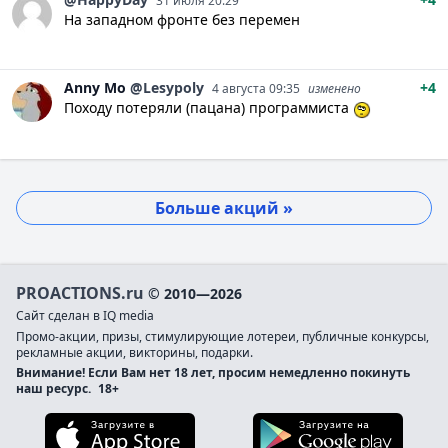
31 июля 20:29
На западном фронте без перемен
Anny
Mo
@Lesypoly
+4
4 августа 09:35
изменено
Походу потеряли (пацана) программиста
Больше акций »
PROACTIONS.ru
© 2010—2026
Сайт сделан в IQ media
Промо-акции, призы, стимулирующие лотереи, публичные конкурсы,
рекламные акции, викторины, подарки.
Внимание! Если Вам нет 18 лет, просим немедленно покинуть
наш ресурс.
18+
Загрузите в App Store
Загруз