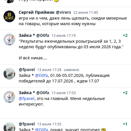
Сергей
Приймак
@virers
22 июня 11:40
игра ни о чем, даже лень щелкать, скидки мизерные
на товары, которые мало кому нужны
Зайка
*
@D0fa
+2
13 июля 17:19
"Результаты еженедельных розыгрышей за 1, 2, 3
неделю будут опубликованы до 03 июля 2026 года."
И всё никак....
@fpavel
13 июля 17:28
изменено
Зайка *
@D0fa
, 01.06-05.07.2026, публикация
победителей до 17.07.2026 , ждем 17.07
Зайка
*
@D0fa
+2
13 июля 17:33
@fpavel
, это на главный. Меня недельные
интересуют.
@fpavel
+1
13 июля 17:35
Зайка *
@D0fa
, понял, значит протупил