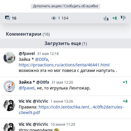
Дополнить акцию / Сообщить об ошибке
16
1 164
+8
Комментарии
(16)
Загрузить еще
(1)
@fpavel
31 мая 12:18
Зайка *
@D0fa
,
https://proactions.ru/actions/lenta/46441.html
возможно эта но мог повеса с датами напутать .
Зайка
*
@D0fa
+1
31 мая 12:20
@fpavel
, не, то игрулька Лентожар.
Vic
Vic
@VicVic
+4
1 июня 13:26
Правила:
https://cdn.lentochka.lent...4c0fb2de/rules-
c0ewl9.pdf
Vic
Vic
@VicVic
10 июня 11:29
Игру понерфили