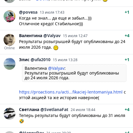
@povesa
+1
13 июля 17:43
Когда не знал... да еще и забыл...)))
Отличное кредо! Стабильное)))
Валентина
@Valyav
+4
15 июля 12:47
Результаты розыгрышей будут опубликованы до 24
июля 2026 года.
Online
Элис
@ufa2010
+1
15 июля 13:28
Валентина
@Valyav
:
Результаты розыгрышей будут опубликованы
до 24 июля 2026 года.
https://proactions.ru/acti...fikaciej-lentomaniya.html
с
эттой акцией та же история наверное(
Светлана
@SvetlanaFat
+4
24 июля 18:44
Теперь результаты будут опубликованы до 31 июля
🤣
@HappyDay
+4