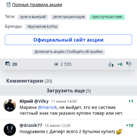
Полные правила акции
Теги:
купи и выиграй
регистрация кодов
приз путешествие
Бренды:
Фрутмотив IceTea
Официальный сайт акции
Дополнить акцию / Сообщить об ошибке
20
2 555
+6
Комментарии
(20)
Загрузить еще
(5)
Юрий
@Vilky
+1
11 июня 14:00
Марина
@marisik
, не выйдет, это же система
честный знак там указано куплен товар или нет.
@dranik77
+10
16 июня 12:39
поздравили с Дигифт всего 2 бутылки купил)