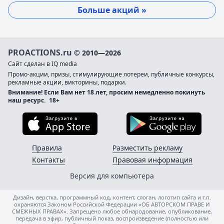
Больше акций »
PROACTIONS.ru
© 2010—2026
Сайт сделан в IQ media
Промо-акции, призы, стимулирующие лотереи, публичные конкурсы,
рекламные акции, викторины, подарки.
Внимание! Если Вам нет 18 лет, просим немедленно покинуть
наш ресурс.
18+
Загрузите в App Store
Загруз
Правила
Разместить рекламу
Контакты
Правовая информация
Версия для компьютера
Дизайн, верстка, программный код, контент, слоган, логотип сайта и т.п.
охраняются Законом Российской Федерации «ОБ АВТОРСКОМ ПРАВЕ И
СМЕЖНЫХ ПРАВАХ». Запрещено любое обнародование, опубликование,
передача в эфир, публичный показ, воспроизведение (полностью или