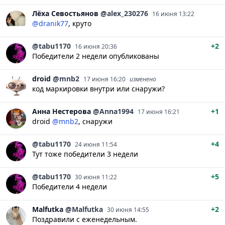
Лёха
Севостьянов
@alex_230276
16 июня 13:22
@dranik77
, круто
@tabu1170
+2
16 июня 20:36
Победители 2 недели опубликованы
droid
@mnb2
17 июня 16:20
изменено
код маркировки внутри или снаружи?
Анна
Нестерова
@Anna1994
+1
17 июня 16:21
droid
@mnb2
, снаружи
@tabu1170
+4
24 июня 11:54
Тут тоже победители 3 недели
@tabu1170
+5
30 июня 11:22
Победители 4 недели
Malfutka
@Malfutka
+2
30 июня 14:55
Поздравили с еженедельным.