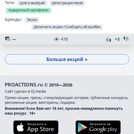
Теги:
купи и выиграй
регистрация чеков
подарочный сертификат
Бренды:
Эксмо
Дополнить акцию / Сообщить об ошибке
—
478
+3
Больше акций »
PROACTIONS.ru
© 2010—2026
Сайт сделан в IQ media
Промо-акции, призы, стимулирующие лотереи, публичные конкурсы,
рекламные акции, викторины, подарки.
Внимание! Если Вам нет 18 лет, просим немедленно покинуть
наш ресурс.
18+
Загрузите в App Store
Загруз