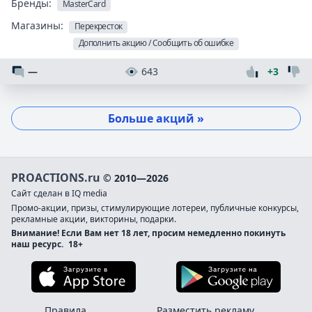
Бренды:
MasterCard
Магазины:
Перекресток
Дополнить акцию / Сообщить об ошибке
—
643
+3
Больше акций »
PROACTIONS.ru
© 2010—2026
Сайт сделан в IQ media
Промо-акции, призы, стимулирующие лотереи, публичные конкурсы,
рекламные акции, викторины, подарки.
Внимание! Если Вам нет 18 лет, просим немедленно покинуть
наш ресурс.
18+
Загрузите в App Store
Загруз
Правила
Разместить рекламу