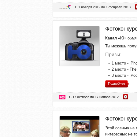
С 1 ноября 2012 по 1 февраля 2013
Фотоконкур
Канал «Ю
» объя
Ты можешь получи
Призы:
1 место - iPh
2 место - The
3 место - iPo
Подробнее
С 17 октября по 17 ноября 2012
Фотоконкур
Этой осенью на 
интересных не т