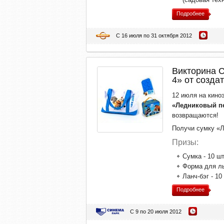
Подробнее
С 16 июля по 31 октября 2012
Викторина 
4» от созда
12 июля на кино
«Ледниковый п
возвращаются!
Получи сумку «Л
Призы:
Сумка - 10 шт
Форма для ль
Ланч-бэг - 10
Подробнее
С 9 по 20 июля 2012