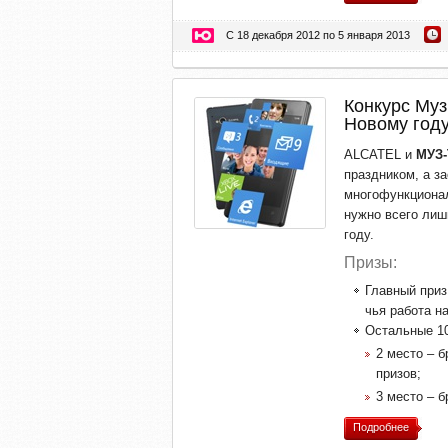
С 18 декабря 2012 по 5 января 2013
Конкурс Му
Новому году
ALCATEL и
МУЗ-
праздником, а з
многофункционал
нужно всего лиш
году.
Призы:
Главный при
чья работа н
Остальные 10
2 место – 
призов;
3 место – 
Подробнее