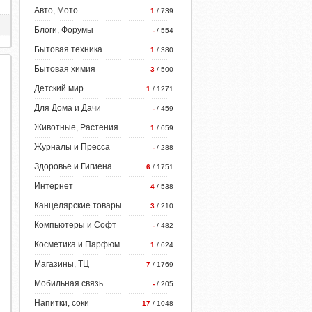
Авто, Мото
1
/ 739
Блоги, Форумы
-
/ 554
Бытовая техника
1
/ 380
Бытовая химия
3
/ 500
Детский мир
1
/ 1271
Для Дома и Дачи
-
/ 459
Животные, Растения
1
/ 659
Журналы и Пресса
-
/ 288
Здоровье и Гигиена
6
/ 1751
Интернет
4
/ 538
Канцелярские товары
3
/ 210
Компьютеры и Софт
-
/ 482
Косметика и Парфюм
1
/ 624
Магазины, ТЦ
7
/ 1769
Мобильная связь
-
/ 205
Напитки, соки
17
/ 1048