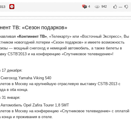
4
942
2013
—
нент ТВ: «Сезон подарков»
анавливая
«Континент ТВ»
, «Телекарту» или «Восточный Экспресс», Вы
стником новогодней лотереи «Сезон подарков» и имеете возможность
ризы — мощный снегоход и немецкий автомобиль, а также билеты в
авку CSTB'2013 и на конференцию «Спутниковое телевидение»!
 17 декабря:
Снегоход Yamaha Viking 540
летов в Москву на крупнейшую отраслевую выставку CSTB-2013 с
зда в оба конца.
 31 января:
Автомобиль Opel Zafira Tourer 1,8 5MT
летов в Москву на конференцию «Спутниковое телевидение» с оплатой
а конца и проживания в отеле.