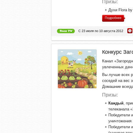
Призы:
Духи Flora by
Подробнее
С 23 июля по 10 августа 2012
Конкурс Заг
Канал «Загородн
увлеченных дачн
Вы лучше всех р
соседей на вес 
Домашние всегд
Призы:
Каждый
, пр
телеканала «
Победители и
уничтожения 
Победители и
(садовая тех