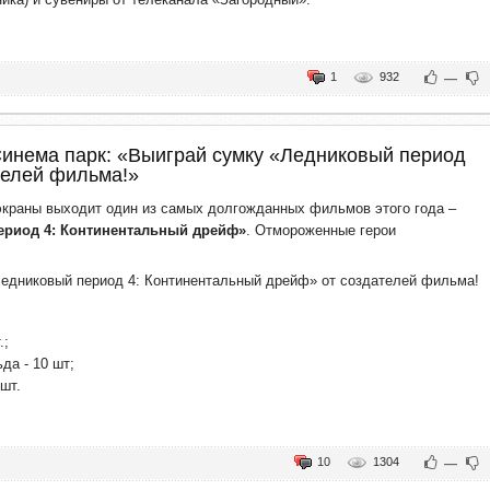
1
932
—
Синема парк: «Выиграй сумку «Ледниковый период
телей фильма!»
экраны выходит один из самых долгожданных фильмов этого года –
ериод 4: Континентальный дрейф»
. Отмороженные герои
едниковый период 4: Континентальный дрейф» от создателей фильма!
.;
да - 10 шт;
 шт.
10
1304
—