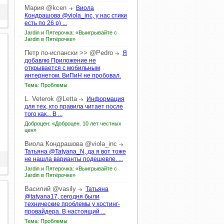
Мария
@kcen
Виола
Кондрашова @viola_inc, у нас стики
есть по 26 р) ...
Jardin и Пятерочка: «Выигрывайте с
Jardin в Пятёрочке»
Петр по-испански >>
@Pedro
Я
добавлю Приложение не
открывается с мобильным
интернетом. ВиПиН не пробовал.
Тема: Проблемы
L.
Veterok
@Letta
Информация
для тех, кто правила читает после
того как... В ...
Доброцен: «Доброцен. 10 лет честных
цен»
Виола
Кондрашова
@viola_inc
Татьяна @Tatyana_N, да я вот тоже
не нашла варианты подешевле. ...
Jardin и Пятерочка: «Выигрывайте с
Jardin в Пятёрочке»
Василий
@vasily
Татьяна
@tatyana17, сегодня были
технические проблемы у хостинг-
провайдера. В настоящий ...
Тема: Проблемы