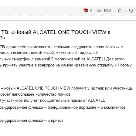
3
1014
—
з ТВ: «Новый ALCATEL ONE TOUCH VIEW к
!»
ТВ
дарят тебе возможность необычно поздравить своих близких с
аодно и выиграть новый яркий, элегантный, надежный,
ьный смартфон с камерой 5 мегапикселей от ALCATEL! Для этого
ь принять участие в конкурсе на самую креативную открытку к Новому
з – новый ALCATEL ONE TOUCH VIEW получит участник или участница,
аберет наибольшее количество лайков;
 участников получат поощрительные призы от ALCATEL:
брендированная флешка и брендированное портмоне – 5 комплектов
брендированная флешка – 5 призов.