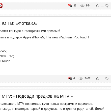
11
954
—
с Ю ТВ: «ФоткаЮ»
вляет конкурс с грандиозными призами!
ть в подарок Apple iPhone5, The new iPad или iPod touch!
one5;
New iPad;
d Touch.
4
2402
—
с MTV: «Подсади предков на MTV!»
телеканале MTV появилась куча новых программ и сериалов,
олько для молодых парней и девушек, но и для их родителей. Долой