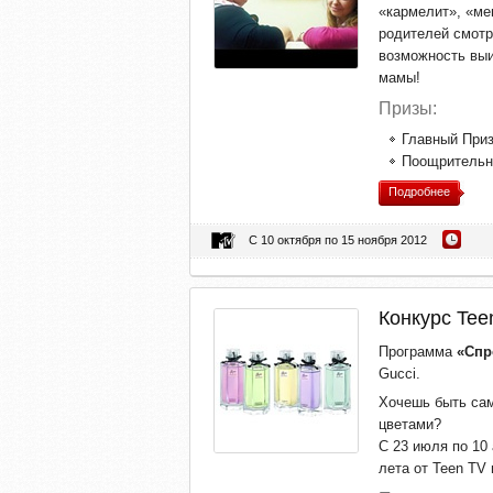
«кармелит», «ме
родителей смотр
возможность выи
мамы!
Призы:
Главный Приз
Поощрительны
Подробнее
С 10 октября по 15 ноября 2012
Конкурс Tee
Программа
«Спро
Gucci.
Хочешь быть са
цветами?
С 23 июля по 10
лета от Teen TV 