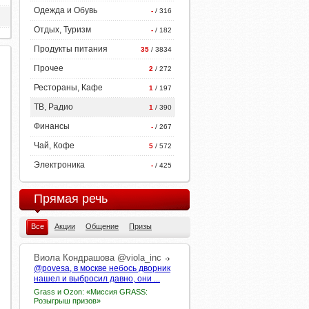
Одежда и Обувь
-
/ 316
Отдых, Туризм
-
/ 182
Продукты питания
35
/ 3834
Прочее
2
/ 272
Рестораны, Кафе
1
/ 197
ТВ, Радио
1
/ 390
Финансы
-
/ 267
Чай, Кофе
5
/ 572
Электроника
-
/ 425
Прямая речь
Все
Акции
Общение
Призы
Виола
Кондрашова
@viola_inc
@povesa, в москве небось дворник
нашел и выбросил давно, они ...
Grass и Ozon: «Миссия GRASS:
Розыгрыш призов»