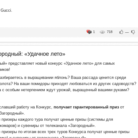
 Gucci.
1
718
—
ородный: «Удачное лето»
ый» представляет новый конкурс «Удачное лето» для самых
иков!
азбираетесь в выращивании яблонь? Ваша рассада ценится среди
золота? На ваши помидоры приходят любоваться из других садоводств?
а с особым нетерпением ждут урожай, выращенный вашими руками?
иславший работу на Конкурс,
получает гарантированный приз
от
Загородный».
 призеры каждого тура получат ценные призы (системы для
комаров) и сувениры от телеканала «Загородный».
 призеры по итогам всех трех туров Конкурса получат ценные призы
ника) и сувениры от телеканала «Загородный».