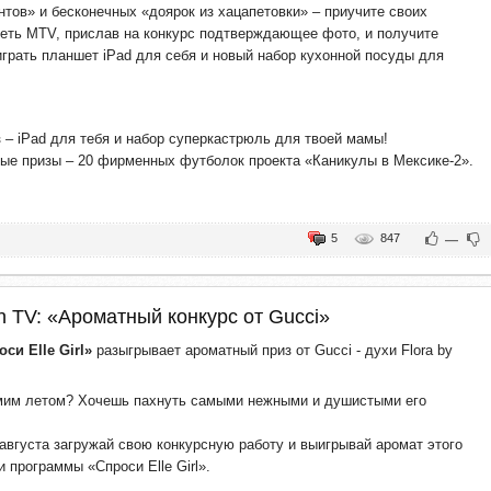
нтов» и бесконечных «доярок из хацапетовки» – приучите своих
еть MTV, прислав на конкурс подтверждающее фото, и получите
грать планшет iPad для себя и новый набор кухонной посуды для
 – iPad для тебя и набор суперкастрюль для твоей мамы!
е призы – 20 фирменных футболок проекта «Каникулы в Мексике-2».
5
847
—
n TV: «Ароматный конкурс от Gucci»
си Elle Girl»
разыгрывает ароматный приз от Gucci - духи Flora by
мим летом? Хочешь пахнуть самыми нежными и душистыми его
 августа загружай свою конкурсную работу и выигрывай аромат этого
и программы «Спроси Elle Girl».