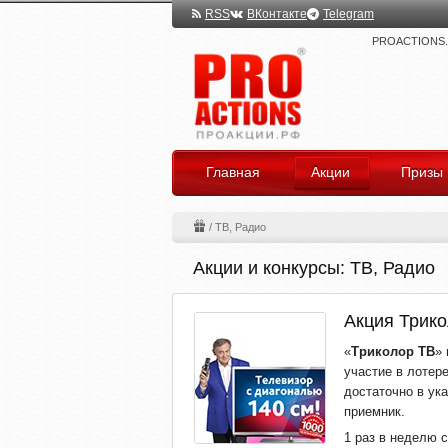
RSS
ВКонтакте
Telegram
PROACTIONS.ru
Главная
Акции
Призы
/
ТВ, Радио
Акции и конкурсы: ТВ, Радио
Акция Трико
«
Триколор ТВ
» 
участие в лотере
достаточно в ук
приемник.
1 раз в неделю с