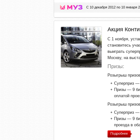
С 10 декабря 2012 по 10 января 
Акция Конти
С 1 ноября, уст
становитесь уча
выиграть суперп
Москву, на выст
Призы:
Розыгрыш призов
Суперприз — 
Призы — 9 би
оплатой прое
Розыгрыш призов
Суперприз — 
Призы — 9 би
проезда в об
Подробнее