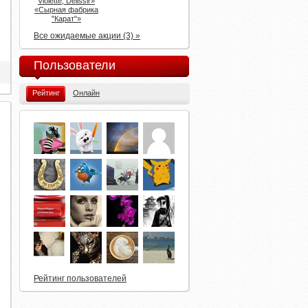
Violette, Delissir»
«Сырная фабрика
"Карат"»
Все ожидаемые акции (3) »
Пользователи
Рейтинг
Онлайн
Рейтинг пользователей