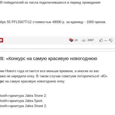
00 победителей из числа подключившихся в период проведения
lips 55 PFL5507T/12 стоимостью 49000 р. за единицу - 1000 призов.
14
2407
—
ТВ: «Конкурс на самую красивую новогоднюю
ми Нового года остается все меньше времени, а многие из вас
аже не нарядили елку. В таком случае советуем поторопиться! «Ю»
урс
на самую красивую новогоднюю елку.
etooth-гарнитура Jabra Stone 2;
etooth-гарнитура Jabra Sport;
tooth-гарнитура Jabra Street 2.