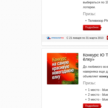
выбираться по 1
лотереи.
Призы:
Телевизор Phi
Подробнее
С 21 января по 31 марта 2013
Конкурс Ю 
ёлку»
До любимого все
наверняка еще д
объявляет
конк
Призы:
1 место - blu
2 место - blu
3 место - blue
Подробнее