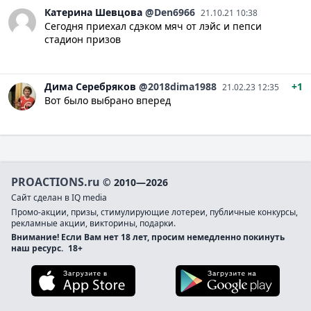
Катерина
Шевцова
@Den6966
21.10.21 10:38
Сегодня приехал сдэком мяч от лэйс и пепси
стадион призов
Дима
Серебряков
@2018dima1988
+1
21.02.23 12:35
Вот было выбрано вперед
PROACTIONS.ru
© 2010—2026
Сайт сделан в IQ media
Промо-акции, призы, стимулирующие лотереи, публичные конкурсы,
рекламные акции, викторины, подарки.
Внимание! Если Вам нет 18 лет, просим немедленно покинуть
наш ресурс.
18+
Загрузите в App Store
Загруз