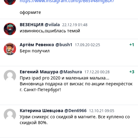
https://www.instagram.com/p/B6SV48mgBDr/
оформите
ВЕЗЕНЦИЯ
@vilala
22.12.19 01:48
извиняюсь,ошиблась темой
Артём
Ревенко
@bush1
+1
17.09.20 02:25
Берн получил
Евгений
Машура
@Mashura
+3
17.12.20 00:28
Приз ipad pro 2020 и маленькая малыха...
Виновница подарка от вискас по акции перекрёсток
г. Санкт-Петербург!
Катерина
Шевцова
@Den6966
12.10.21 09:05
Урви сникерс со скидкой в магните. Все куплено со
скидкой 80%.