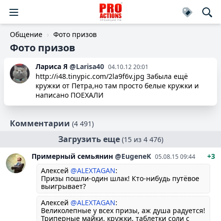
Общение
Фото призов
Фото призов
Лариса
Я
@Larisa40
04.10.12 20:01
http://i48.tinypic.com/2la9f6v.jpg Забыла ещё
кружки от Петра,но там просто белые кружки и
написано ПОЕХАЛИ
Комментарии
(4 491)
Загрузить еще
(15 из 4 476)
Примерный семьянин
@EugeneK
+3
05.08.15 09:44
Алексей
@ALEXTAGAN
:
Призы пошли-один шлак! Кто-нибудь путёвое
выигрывает?
Алексей
@ALEXTAGAN
:
Великолепные у всех призы, аж душа радуется!
Триперные майки, кружки, таблетки соли с