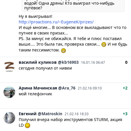
водой! Одна дрянь! Кто выиграл что-нибудь
путёвое?
Ну я выигрывал!
http://proactions.ru/~EugeneK/prizes/
И ещё многие... В основном все выкладывают что то
путнее в своих призах...
PS. За минус не обижайся. Я тебе и плюс поставил
выше.... Это была так, проверка связи...
И не будь
таким пессимистом.
василий
куликов
@kb16903
0
16.01.16 06:47
сегодня получил от нивеи
Арина
Мачинская
@Ara_76
+2
21.02.16 09:10
мой телефончик
Евгений
@Matroskin
+3
21.02.16 18:33
Получил вчера набор инструментов STURM, акция
LD