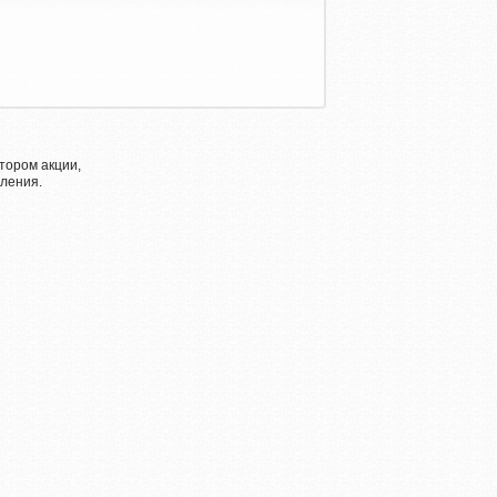
тором акции,
ления.