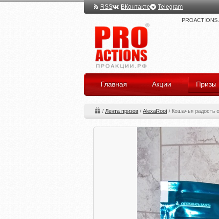
RSS
ВКонтакте
Telegram
PROACTIONS.ru
Главная
Акции
Призы
/
Лента призов
/
AlexaRoot
/
Кошачья радость о