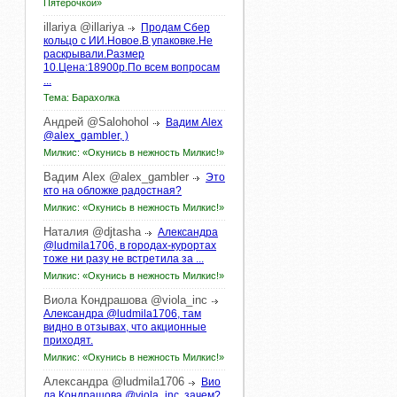
Пятёрочкой»
illariya
@illariya
Продам Сбер
кольцо с ИИ.Новое.В упаковке.Не
раскрывали.Размер
10.Цена:18900р.По всем вопросам
...
Тема: Барахолка
Андрей
@Salohohol
Вадим Alex
@alex_gambler, )
Милкис: «Окунись в нежность Милкис!»
Вадим
Alex
@alex_gambler
Это
кто на обложке радостная?
Милкис: «Окунись в нежность Милкис!»
Наталия
@djtasha
Александра
@ludmila1706, в городах-курортах
тоже ни разу не встретила за ...
Милкис: «Окунись в нежность Милкис!»
Виола
Кондрашова
@viola_inc
Александра @ludmila1706, там
видно в отзывах, что акционные
приходят.
Милкис: «Окунись в нежность Милкис!»
Александра
@ludmila1706
Вио
ла Кондрашова @viola_inc, зачем?