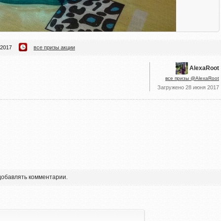
 2017
все призы акции
AlexaRoot
все призы @AlexaRoot
Загружено
28 июня 2017
 добавлять комментарии.