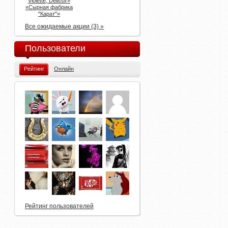
Violette, Delissir»
«Сырная фабрика
"Карат"»
Все ожидаемые акции (3) »
Пользователи
Рейтинг
Онлайн
Рейтинг пользователей