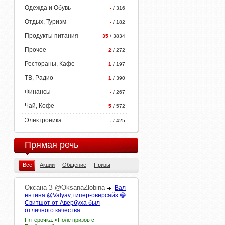
Одежда и Обувь
-
/ 316
Отдых, Туризм
-
/ 182
Продукты питания
35
/ 3834
Прочее
2
/ 272
Рестораны, Кафе
1
/ 197
ТВ, Радио
1
/ 390
Финансы
-
/ 267
Чай, Кофе
5
/ 572
Электроника
-
/ 425
Прямая речь
Все
Акции
Общение
Призы
Оксана
З
@OksanaZlobina
Вал
ентина @Valyav, гипер-оверсайз 😁
Свитшот от Авербуха был
отличного качества
Пятерочка: «Поле призов с