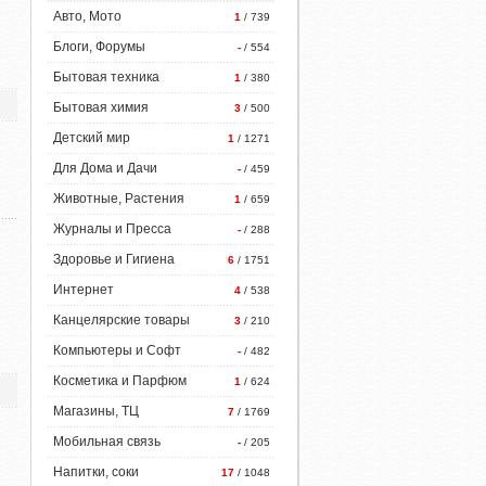
Авто, Мото
1
/ 739
Блоги, Форумы
-
/ 554
Бытовая техника
1
/ 380
Бытовая химия
3
/ 500
Детский мир
1
/ 1271
Для Дома и Дачи
-
/ 459
Животные, Растения
1
/ 659
Журналы и Пресса
-
/ 288
Здоровье и Гигиена
6
/ 1751
Интернет
4
/ 538
Канцелярские товары
3
/ 210
Компьютеры и Софт
-
/ 482
Косметика и Парфюм
1
/ 624
Магазины, ТЦ
7
/ 1769
Мобильная связь
-
/ 205
Напитки, соки
17
/ 1048