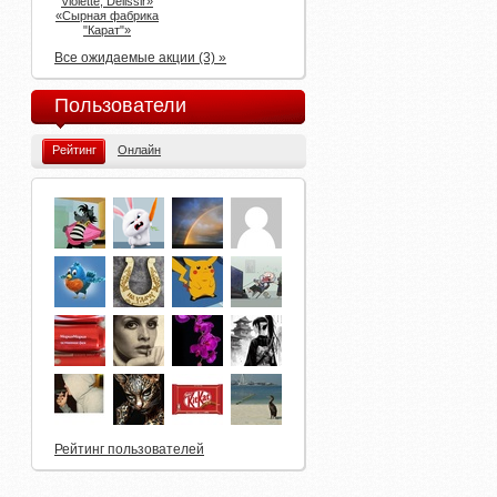
Violette, Delissir»
«Сырная фабрика
"Карат"»
Все ожидаемые акции (3) »
Пользователи
Рейтинг
Онлайн
Рейтинг пользователей