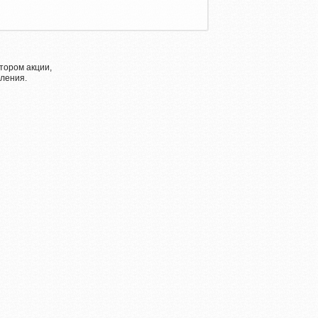
тором акции,
ления.