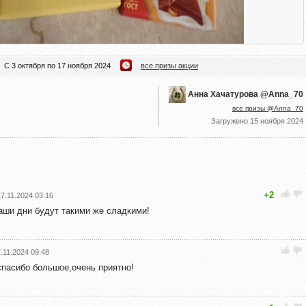
С 3 октября по 17 ноября 2024
все призы акции
Анна Хачатурова @Anna_70
все призы @Anna_70
Загружено
15 ноября 2024
+2
17.11.2024 03:16
Ваши дни будут такими же сладкими!
.11.2024 09:48
 спасибо большое,очень приятно!