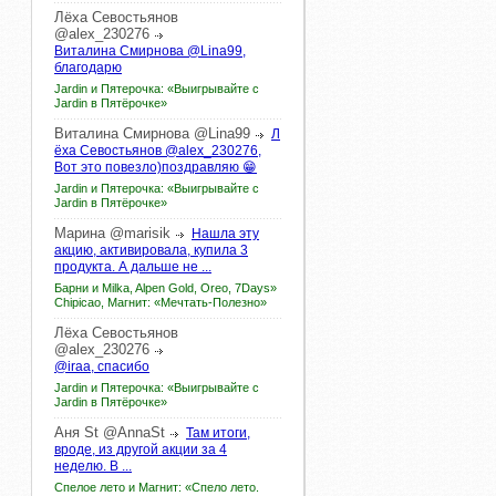
Лёха
Севостьянов
@alex_230276
Виталина Смирнова @Lina99,
благодарю
Jardin и Пятерочка: «Выигрывайте с
Jardin в Пятёрочке»
Виталина
Смирнова
@Lina99
Л
ёха Севостьянов @alex_230276,
Вот это повезло)поздравляю 😁
Jardin и Пятерочка: «Выигрывайте с
Jardin в Пятёрочке»
Марина
@marisik
Нашла эту
акцию, активировала, купила 3
продукта. А дальше не ...
Барни и Milka, Alpen Gold, Oreo, 7Days»
Chipicao, Магнит: «Мечтать-Полезно»
Лёха
Севостьянов
@alex_230276
@iraa, спасибо
Jardin и Пятерочка: «Выигрывайте с
Jardin в Пятёрочке»
Аня
St
@AnnaSt
Там итоги,
вроде, из другой акции за 4
неделю. В ...
Спелое лето и Магнит: «Спело лето.