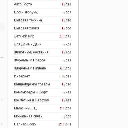
Авто, Мото
1
/ 739
Блоги, Форумы
-
/ 554
Бытовая техника
1
/ 380
Бытовая химия
3
/ 500
Детский мир
1
/ 1271
Для Дома и Дачи
-
/ 459
Животные, Растения
1
/ 659
Журналы и Пресса
-
/ 288
Здоровье и Гигиена
6
/ 1751
Интернет
4
/ 538
Канцелярские товары
3
/ 210
Компьютеры и Софт
-
/ 482
Косметика и Парфюм
1
/ 624
Магазины, ТЦ
7
/ 1769
Мобильная связь
-
/ 205
Напитки, соки
17
/ 1048