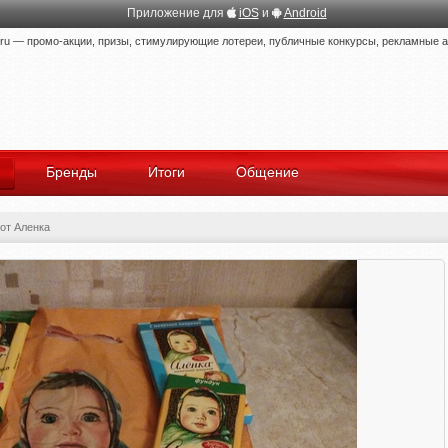
Приложение для
iOS
и
Android
 — промо-акции, призы, стимулирующие лотереи, публичные конкурсы, рекламные ак
Бренды
Итоги
Общение
от Аленка