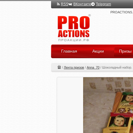
RSS
ВКонтакте
Telegram
PROACTIONS.ru
Главная
Акции
Призы
/
Лента призов
/
Anna_70
/
Шоколадный набор. 