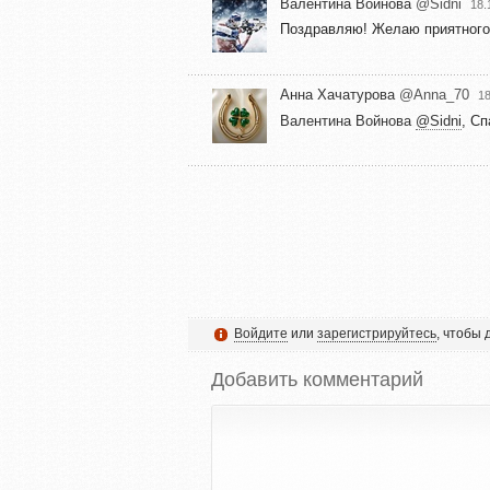
Валентина Войнова
@Sidni
18.
Поздравляю! Желаю приятного
Анна Хачатурова
@Anna_70
18
Валентина Войнова
@Sidni
, Сп
Войдите
или
зарегистрируйтесь
, чтобы
Добавить комментарий