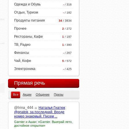
Одежда и Обувь
-
/ 316
Отдых, Туризм
-
/ 182
Продукты питания
34
/ 3834
Прочее
2
/ 272
Рестораны, Кафе
1
/ 197
ТВ, Радио
1
/ 390
Финансы
-
/ 267
Чай, Кофе
5
/ 572
Электроника
-
/ 425
Прямая речь
Все
Акции
Общение
Призы
@Irina_444
Наталья Гнатюк
@gnatok, за последний. Вроде
номер знакомый. Писем ...
Garnier и Ашан: «Garnier. Выиграй лето,
достойное открытки»