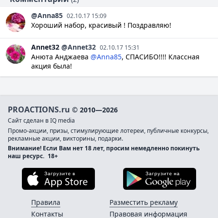
@Anna85
02.10.17 15:09
Хороший набор, красивый ! Поздравляю!
Annet32
@Annet32
02.10.17 15:31
Анюта Анджаева
@Anna85
, СПАСИБО!!!! Классная
акция была!
PROACTIONS.ru
© 2010—2026
Сайт сделан в IQ media
Промо-акции, призы, стимулирующие лотереи, публичные конкурсы,
рекламные акции, викторины, подарки.
Внимание! Если Вам нет 18 лет, просим немедленно покинуть
наш ресурс.
18+
Загрузите в App Store
Загруз
Правила
Разместить рекламу
Контакты
Правовая информация