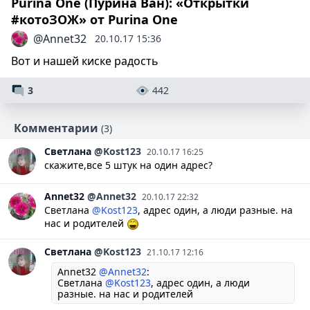
Purina One (Пурина Ван): «Открытки
#котоЗОЖ» от Purina One
@Annet32
20.10.17 15:36
Вот и нашей киске радость
3
442
Комментарии
(3)
Светлана
@Kost123
20.10.17 16:25
скажите,все 5 штук на один адрес?
Annet32
@Annet32
20.10.17 22:32
Светлана
@Kost123
, адрес один, а люди разные. на
нас и родителей
Светлана
@Kost123
21.10.17 12:16
Annet32
@Annet32
:
Светлана
@Kost123
, адрес один, а люди
разные. на нас и родителей