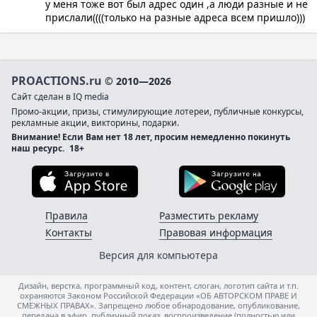
у меня тоже вот был адрес один ,а люди разные и не
прислали((((только на разные адреса всем пришло)))
PROACTIONS.ru
© 2010—2026
Сайт сделан в IQ media
Промо-акции, призы, стимулирующие лотереи, публичные конкурсы,
рекламные акции, викторины, подарки.
Внимание! Если Вам нет 18 лет, просим немедленно покинуть
наш ресурс.
18+
Загрузите в App Store
Загруз
Правила
Разместить рекламу
Контакты
Правовая информация
Версия для компьютера
Дизайн, верстка, программный код, контент, слоган, логотип сайта и т.п.
охраняются Законом Российской Федерации «ОБ АВТОРСКОМ ПРАВЕ И
СМЕЖНЫХ ПРАВАХ». Запрещено любое обнародование, опубликование,
передача в эфир, публичный показ, воспроизведение (полностью или