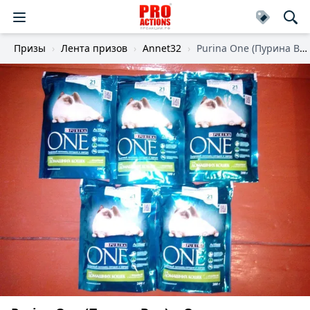
Призы
Лента призов
Annet32
Purina One (Пурина Ван): «Открытки #котоЗОЖ»