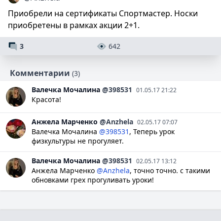
Приобрели на сертификаты Спортмастер. Носки
приобретены в рамках акции 2+1.
3
642
Комментарии
(3)
Валечка
Мочалина
@398531
01.05.17 21:22
Красота!
Анжела
Марченко
@Anzhela
02.05.17 07:07
Валечка Мочалина
@398531
, Теперь урок
физкультуры не прогуляет.
Валечка
Мочалина
@398531
02.05.17 13:12
Анжела Марченко
@Anzhela
, точно точно. с такими
обновками грех прогуливать уроки!