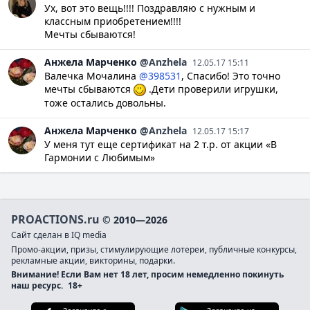
Ух, вот это вещь!!!! Поздравляю с нужным и
классным приобретением!!!!
Мечты сбываются!
Анжела
Марченко
@Anzhela
12.05.17 15:11
Валечка Мочалина
@398531
, Спасибо! Это точно
мечты сбываются
.Дети проверили игрушки,
тоже остались довольны.
Анжела
Марченко
@Anzhela
12.05.17 15:17
У меня тут еще сертификат на 2 т.р. от акции «В
Гармонии с Любимым»
PROACTIONS.ru
© 2010—2026
Сайт сделан в IQ media
Промо-акции, призы, стимулирующие лотереи, публичные конкурсы,
рекламные акции, викторины, подарки.
Внимание! Если Вам нет 18 лет, просим немедленно покинуть
наш ресурс.
18+
Загрузите в App Store
Загруз