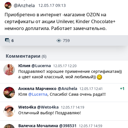
@Anzhela
12.05.17 09:13
Приобретено в интернет -магазине OZON на
сертификаты от акции Unilever, Kinder Chocolate+
немного доплатила. Работает замечательно.
6
759
Комментарии
(6)
Юлия
@Lucerna
12.05.17 12:20
Поздравляю!! хорошее применение сертификатам))
а цвет какой классный, мой любимый))
Анжела
Марченко
@Anzhela
+1
12.05.17 12:41
Юля
@Lucerna
, Спасибо! Сама очень рада!!!
Weto4ka
@Weto4ka
12.05.17 14:19
Отличный выбор! Поздравляю!
Валечка
Мочалина
@398531
12.05.17 14:59