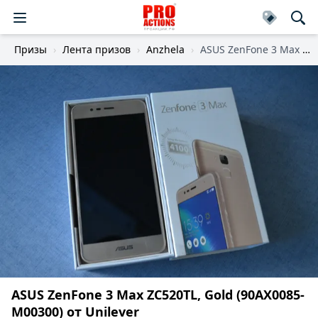
Призы
Лента призов
Anzhela
ASUS ZenFone 3 Max ZC520TL, Gold (90AX0085-M00300)
ASUS ZenFone 3 Max ZC520TL, Gold (90AX0085-
M00300) от Unilever