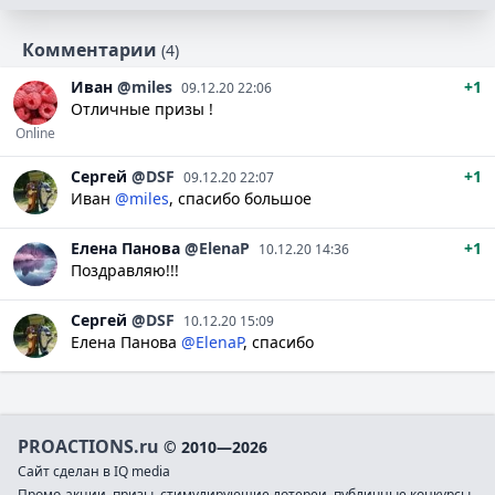
Комментарии
(4)
Иван
@miles
+1
09.12.20 22:06
Отличные призы !
Online
Сергей
@DSF
+1
09.12.20 22:07
Иван
@miles
, спасибо большое
Елена
Панова
@ElenaP
+1
10.12.20 14:36
Поздравляю!!!
Сергей
@DSF
10.12.20 15:09
Елена Панова
@ElenaP
, спасибо
PROACTIONS.ru
© 2010—2026
Сайт сделан в IQ media
Промо-акции, призы, стимулирующие лотереи, публичные конкурсы,