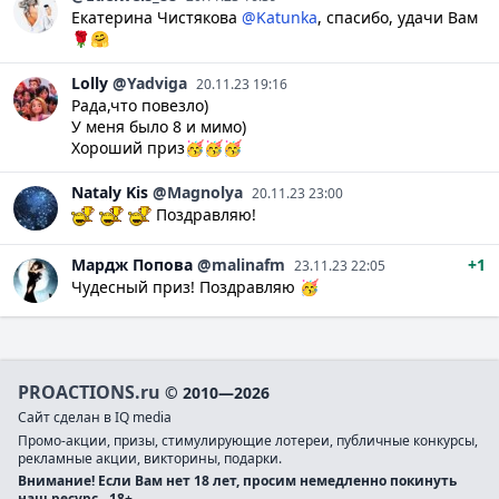
Екатерина Чистякова
@Katunka
, спасибо, удачи Вам
🌹🤗
Lolly
@Yadviga
20.11.23 19:16
Рада,что повезло)
У меня было 8 и мимо)
Хороший приз🥳🥳🥳
Nataly
Kis
@Magnolya
20.11.23 23:00
Поздравляю!
Мардж
Попова
@malinafm
+1
23.11.23 22:05
Чудесный приз! Поздравляю 🥳
PROACTIONS.ru
© 2010—2026
Сайт сделан в IQ media
Промо-акции, призы, стимулирующие лотереи, публичные конкурсы,
рекламные акции, викторины, подарки.
Внимание! Если Вам нет 18 лет, просим немедленно покинуть
наш ресурс.
18+