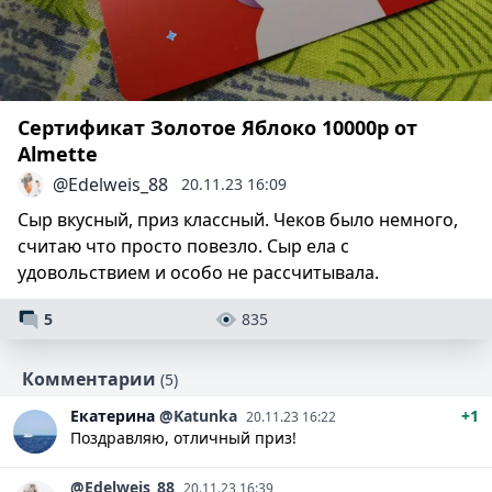
Сертификат Золотое Яблоко 10000р от
Almette
@Edelweis_88
20.11.23 16:09
Сыр вкусный, приз классный. Чеков было немного,
считаю что просто повезло. Сыр ела с
удовольствием и особо не рассчитывала.
5
835
Комментарии
(5)
Екатерина
@Katunka
+1
20.11.23 16:22
Поздравляю, отличный приз!
@Edelweis_88
20.11.23 16:39