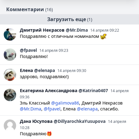
Комментарии
(16)
Загрузить еще
(1)
Дмитрий
Некрасов
@Mr.Dima
14 апреля 09:22
Поздравляю с отличным номиналом
@fpavel
14 апреля 09:23
Поздравляю!
Елена
@elenapa
14 апреля 09:30
здорово, поздравляю!)
Екатерина
Александрова
@Katrina0407
14 апреля
09:36
Эль Классный
@galimova86
,
Дмитрий Некрасов
@Mr.Dima
,
@fpavel
,
Елена
@elenapa
, спасибо.
Дана
Юсупова
@DillyarochkaYusupova
14 апреля
10:28
Поздравляю🎁