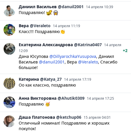
Даниил
Васильев
@danuil2001
14 апреля 10:39
Поздравляю!
Вера
@Veraleto
14 апреля 11:19
Класс!!! Поздравляю👏
Екатерина
Александрова
@Katrina0407
14 апреля
+2
12:09
Дана Юсупова
@DillyarochkaYusupova
,
Даниил
Васильев
@danuil2001
,
Вера
@Veraleto
, Спасибо
большое!
Катерина
@Katya_27
14 апреля 17:19
Оо как классно, поздравляю
Анна
Викторовна
@Ahutik0309
14 апреля 17:25
Поздравляю 🥳
Даша
Платонова
@ketchup06
15 апреля 04:01
Отличный номинал! Поздравляю и хороших
покупок!