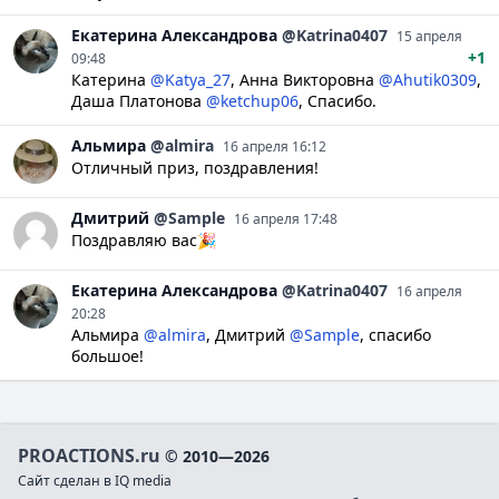
Екатерина
Александрова
@Katrina0407
15 апреля
+1
09:48
Катерина
@Katya_27
,
Анна Викторовна
@Ahutik0309
,
Даша Платонова
@ketchup06
, Спасибо.
Альмира
@almira
16 апреля 16:12
Отличный приз, поздравления!
Дмитрий
@Sample
16 апреля 17:48
Поздравляю вас🎉
Екатерина
Александрова
@Katrina0407
16 апреля
20:28
Альмира
@almira
,
Дмитрий
@Sample
, спасибо
большое!
PROACTIONS.ru
© 2010—2026
Сайт сделан в IQ media