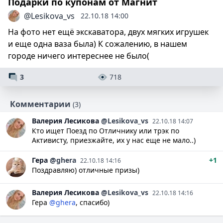
Подарки по купонам от Магнит
@Lesikova_vs
22.10.18 14:00
На фото нет ещё экскаватора, двух мягких игрушек
и еще одна ваза была) К сожалению, в нашем
городе ничего интереснее не было(
3
718
Комментарии
(3)
Валерия
Лесикова
@Lesikova_vs
22.10.18 14:07
Кто ищет Поезд по Отличнику или трэк по
Активисту, приезжайте, их у нас еще не мало..)
Гера
@ghera
+1
22.10.18 14:16
Поздравляю) отличные призы)
Валерия
Лесикова
@Lesikova_vs
22.10.18 14:16
Гера
@ghera
, спасибо)