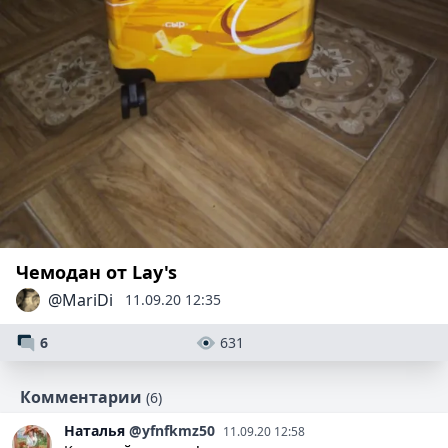
Чемодан от Lay's
@MariDi
11.09.20 12:35
6
631
Комментарии
(6)
Наталья
@yfnfkmz50
11.09.20 12:58