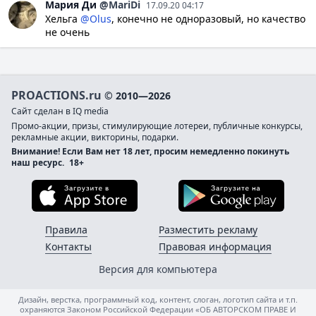
Мария
Ди
@MariDi
17.09.20 04:17
Хельга
@Olus
, конечно не одноразовый, но качество
не очень
PROACTIONS.ru
© 2010—2026
Сайт сделан в IQ media
Промо-акции, призы, стимулирующие лотереи, публичные конкурсы,
рекламные акции, викторины, подарки.
Внимание! Если Вам нет 18 лет, просим немедленно покинуть
наш ресурс.
18+
Загрузите в App Store
Загруз
Правила
Разместить рекламу
Контакты
Правовая информация
Версия для компьютера
Дизайн, верстка, программный код, контент, слоган, логотип сайта и т.п.
охраняются Законом Российской Федерации «ОБ АВТОРСКОМ ПРАВЕ И