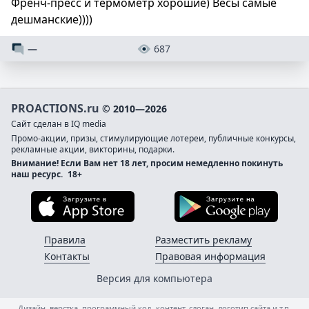
Френч-пресс и термометр хорошие) Весы самые
дешманские))))
—
687
PROACTIONS.ru
© 2010—2026
Сайт сделан в IQ media
Промо-акции, призы, стимулирующие лотереи, публичные конкурсы,
рекламные акции, викторины, подарки.
Внимание! Если Вам нет 18 лет, просим немедленно покинуть
наш ресурс.
18+
Загрузите в App Store
Загруз
Правила
Разместить рекламу
Контакты
Правовая информация
Версия для компьютера
Дизайн, верстка, программный код, контент, слоган, логотип сайта и т.п.