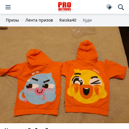
Призы
Лента призов
Raiska40
Худи