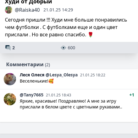
Худи от Добрый
@Raiska40
21.01.25 14:29
Сегодня пришли !!! Худи мне больше понравились
чем футболки . С футболками еще и один цвет
прислали . Но все равно спасибо. 🌹
2
600
Комментарии
(2)
Леся
Олеся
@Lesya_Olesya
21.01.25 18:22
Веселенькие!🥰
@Tany7665
+1
21.01.25 18:43
Яркие, красивые! Поздравляю! А мне за игру
прислали в белом цвете с цветными рукавами..