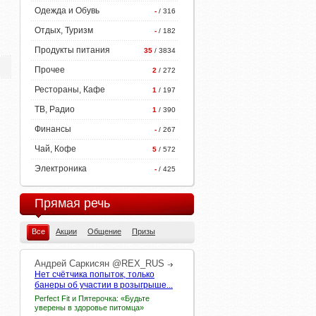
Одежда и Обувь
-
/ 316
Отдых, Туризм
-
/ 182
Продукты питания
35
/ 3834
Прочее
2
/ 272
Рестораны, Кафе
1
/ 197
ТВ, Радио
1
/ 390
Финансы
-
/ 267
Чай, Кофе
5
/ 572
Электроника
-
/ 425
Прямая речь
Все
Акции
Общение
Призы
Андрей
Саркисян
@REX_RUS
Нет счётчика попыток, только
банеры об участии в розыгрыше...
Perfect Fit и Пятерочка: «Будьте
уверены в здоровье питомца»