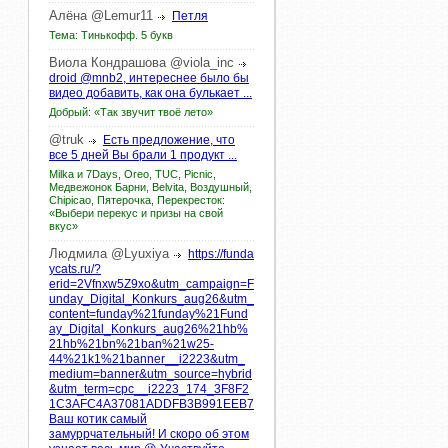
Алёна
@Lemur11
Петля
Тема: Тинькофф. 5 букв
Виола
Кондрашова
@viola_inc
droid @mnb2, интереснее было бы
видео добавить, как она булькает ...
Добрый: «Так звучит твоё лето»
@truk
Есть предложение, что
все 5 дней Вы брали 1 продукт ...
Milka и 7Days, Oreo, TUC, Picnic,
Медвежонок Барни, Belvita, Воздушный,
Chipicao, Пятерочка, Перекресток:
«Выбери перекус и призы на свой
вкус»
Людмила
@Lyuxiya
https://funda
ycats.ru/?
erid=2Vfnxw5Z9xo&utm_campaign=F
unday_Digital_Konkurs_aug26&utm_
content=funday%21funday%21Fund
ay_Digital_Konkurs_aug26%21hb%
21hb%21bn%21ban%21w25-
44%21k1%21banner__i2223&utm_
medium=banner&utm_source=hybrid
&utm_term=cpc__i2223_174_3F8F2
1C3AFC4A37081ADDFB3B991EEB7
Ваш котик самый
замуррчательный! И скоро об этом