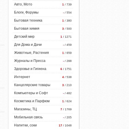
Авто, Мото
1
/ 739
Блоги, Форумы
-
/ 554
Бытовая техника
1
/ 380
Бытовая химия
3
/ 500
Детский мир
1
/ 1271
Для Дома и Дачи
-
/ 459
Животные, Растения
1
/ 659
Журналы и Пресса
-
/ 288
Здоровье и Гигиена
6
/ 1751
Интернет
4
/ 538
Канцелярские товары
3
/ 210
Компьютеры и Софт
-
/ 482
Косметика и Парфюм
1
/ 624
Магазины, ТЦ
7
/ 1769
Мобильная связь
-
/ 205
Напитки, соки
17
/ 1048