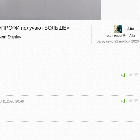
ey: «ПРОФИ получают БОЛЬШЕ»
__Alfa__
все призы @__Alfa__
или Stanley
Загружено
22 ноября 2020
+1
+1
3.11.2020 20:49