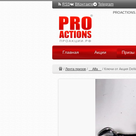
RSS
ВКонтакте
Telegram
PROACTIONS.ru
Главная
Акции
Призы
/
Лента призов
/
__Alfa__
/
Ключи от Акция DeW