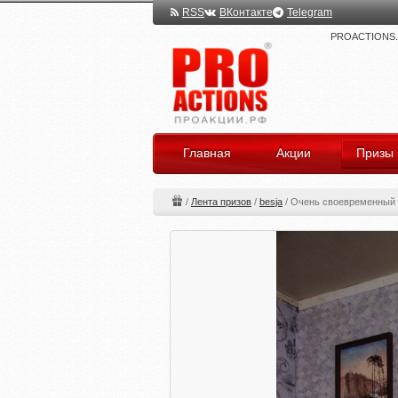
RSS
ВКонтакте
Telegram
PROACTIONS.ru
Главная
Акции
Призы
/
Лента призов
/
besja
/
Очень своевременный 