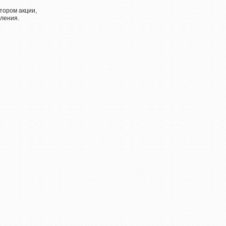
тором акции,
ления.