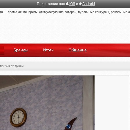
Приложение для
iOS
и
Android
 — промо-акции, призы, стимулирующие лотереи, публичные конкурсы, рекламные ак
Бренды
Итоги
Общение
призик от Дикси