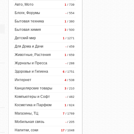
Авто, Мото
1
/ 739
Блоги, Форумы
-
/ 554
Бытовая техника
1
/ 380
Бытовая химия
3
/ 500
Детский мир
1
/ 1271
Для Дома и Дачи
-
/ 459
Животные, Растения
1
/ 659
Журналы и Пресса
-
/ 288
Здоровье и Гигиена
6
/ 1751
Интернет
4
/ 538
Канцелярские товары
3
/ 210
Компьютеры и Софт
-
/ 482
Косметика и Парфюм
1
/ 624
Магазины, ТЦ
7
/ 1769
Мобильная связь
-
/ 205
Напитки, соки
17
/ 1048