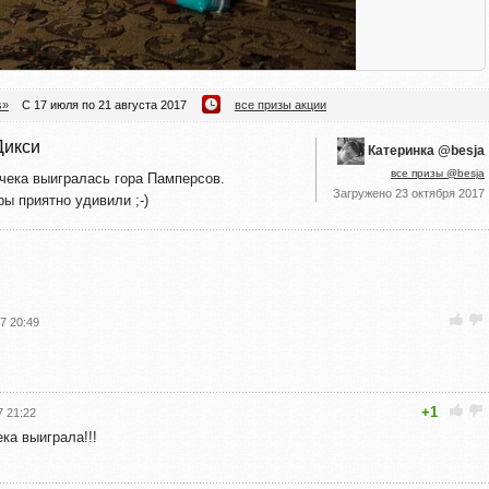
s»
С 17 июля по 21 августа 2017
все призы акции
Дикси
Катеринка @besja
все призы @besja
 чека выигралась гора Памперсов.
Загружено
23 октября 2017
ы приятно удивили ;-)
7 20:49
+1
7 21:22
ка выиграла!!!