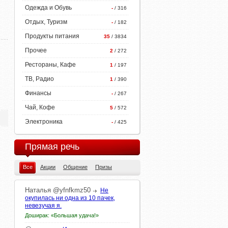
Одежда и Обувь
-
/ 316
Отдых, Туризм
-
/ 182
Продукты питания
35
/ 3834
Прочее
2
/ 272
Рестораны, Кафе
1
/ 197
ТВ, Радио
1
/ 390
Финансы
-
/ 267
Чай, Кофе
5
/ 572
Электроника
-
/ 425
Прямая речь
Все
Акции
Общение
Призы
Наталья
@yfnfkmz50
Не
окупилась ни одна из 10 пачек,
невезучая я.
Доширак: «Большая удача!»