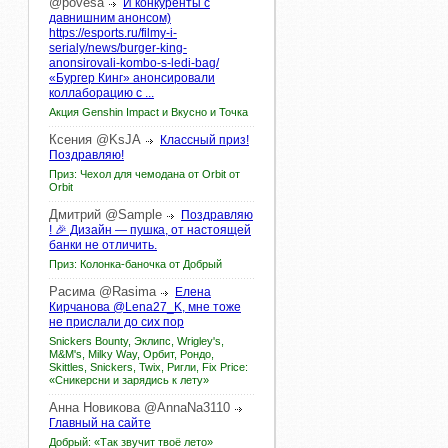
@povesa
И конкуренты с
давнишним анонсом)
https://esports.ru/filmy-i-
serialy/news/burger-king-
anonsirovali-kombo-s-ledi-bag/
«Бургер Кинг» анонсировали
коллаборацию с ...
Акция Genshin Impact и Вкусно и Точка
Ксения
@KsJA
Классный приз!
Поздравляю!
Приз: Чехол для чемодана от Orbit от
Orbit
Дмитрий
@Sample
Поздравляю
! 🎉 Дизайн — пушка, от настоящей
банки не отличить.
Приз: Колонка-баночка от Добрый
Расима
@Rasima
Елена
Кирчанова @Lena27_K, мне тоже
не прислали до сих пор
Snickers Bounty, Эклипс, Wrigley's,
M&M's, Milky Way, Орбит, Рондо,
Skittles, Snickers, Twix, Ригли, Fix Price:
«Сникерсни и зарядись к лету»
Анна
Новикова
@AnnaNa3110
Главный на сайте
Добрый: «Так звучит твоё лето»