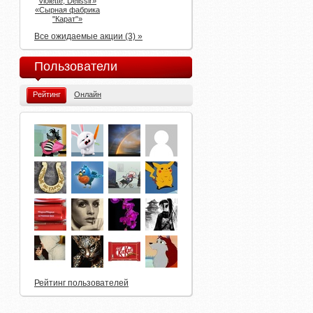
Violette, Delissir»
«Сырная фабрика
"Карат"»
Все ожидаемые акции (3) »
Пользователи
Рейтинг
Онлайн
Рейтинг пользователей