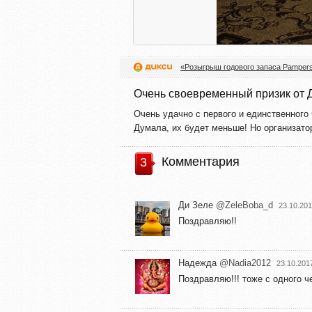
«Розыгрыш годового запаса Pamper
Очень своевременный призик от 
Очень удачно с первого и единственного
Думала, их будет меньше! Но организатор
Комментария
3
Ди Зеле
@ZeleBoba_d
23.10.201
Поздравляю!!
Надежда
@Nadia2012
23.10.201
Поздравляю!!! тоже с одного че