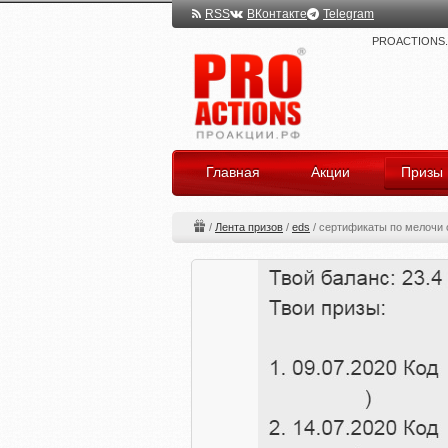
RSS
ВКонтакте
Telegram
PROACTIONS.ru
Главная
Акции
Призы
/
Лента призов
/
eds
/
сертификаты по мелочи о