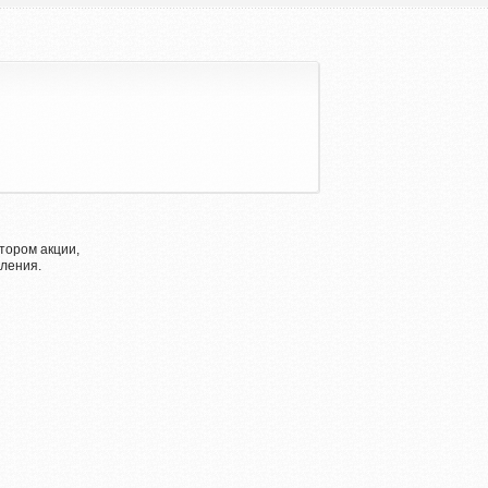
тором акции,
ления.