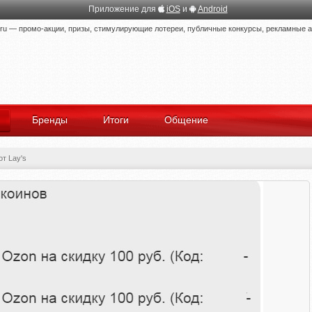
Приложение для
iOS
и
Android
 — промо-акции, призы, стимулирующие лотереи, публичные конкурсы, рекламные ак
Бренды
Итоги
Общение
т Lay's