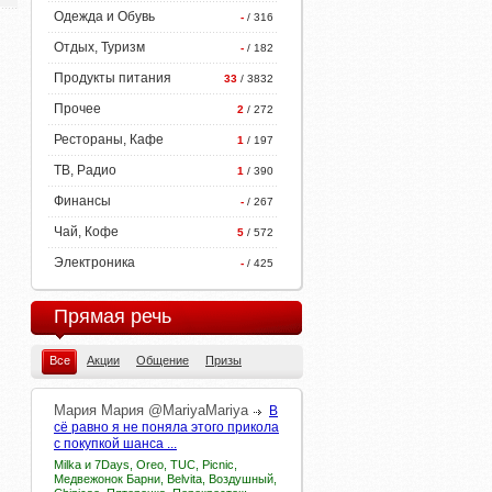
Одежда и Обувь
-
/ 316
Отдых, Туризм
-
/ 182
Продукты питания
33
/ 3832
Прочее
2
/ 272
Рестораны, Кафе
1
/ 197
ТВ, Радио
1
/ 390
Финансы
-
/ 267
Чай, Кофе
5
/ 572
Электроника
-
/ 425
Прямая речь
Все
Акции
Общение
Призы
Мария
Мария
@MariyaMariya
В
сё равно я не поняла этого прикола
с покупкой шанса ...
Milka и 7Days, Oreo, TUC, Picnic,
Медвежонок Барни, Belvita, Воздушный,