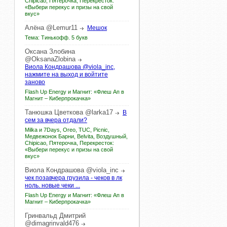
Chipicao, Пятерочка, Перекресток:
«Выбери перекус и призы на свой
вкус»
Алёна
@Lemur11
Мешок
Тема: Тинькофф. 5 букв
Оксана
Злобина
@OksanaZlobina
Виола Кондрашова @viola_inc,
нажмите на выход и войтите
заново
Flash Up Energy и Магнит: «Флеш Ап в
Магнит – Киберпрокачка»
Танюшка
Цветкова
@larka17
В
сем за вчера отдали?
Milka и 7Days, Oreo, TUC, Picnic,
Медвежонок Барни, Belvita, Воздушный,
Chipicao, Пятерочка, Перекресток:
«Выбери перекус и призы на свой
вкус»
Виола
Кондрашова
@viola_inc
чек позавчера грузила - чеков в лк
ноль. новые чеки ...
Flash Up Energy и Магнит: «Флеш Ап в
Магнит – Киберпрокачка»
Гринвальд
Дмитрий
@dimagrinvald476