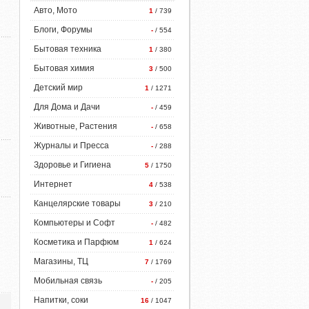
Авто, Мото
1
/ 739
Блоги, Форумы
-
/ 554
Бытовая техника
1
/ 380
Бытовая химия
3
/ 500
Детский мир
1
/ 1271
Для Дома и Дачи
-
/ 459
Животные, Растения
-
/ 658
Журналы и Пресса
-
/ 288
Здоровье и Гигиена
5
/ 1750
Интернет
4
/ 538
Канцелярские товары
3
/ 210
Компьютеры и Софт
-
/ 482
Косметика и Парфюм
1
/ 624
Магазины, ТЦ
7
/ 1769
Мобильная связь
-
/ 205
Напитки, соки
16
/ 1047