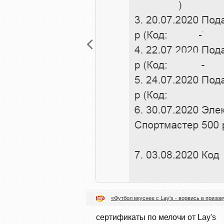
«Футбол вкуснее с Lay's - ворвись в призов
сертификаты по мелочи от Lay's