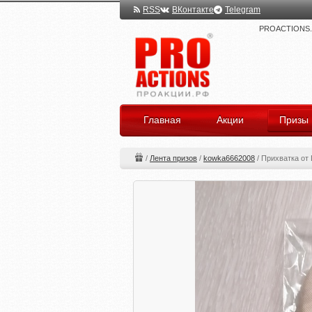
RSS
ВКонтакте
Telegram
PROACTIONS.ru
Главная
Акции
Призы
/
Лента призов
/
kowka6662008
/
Прихватка от