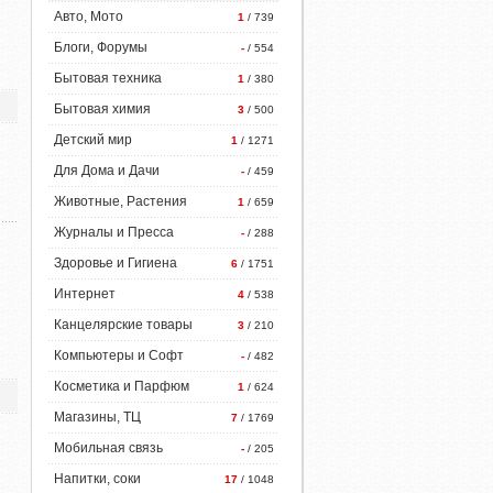
Авто, Мото
1
/ 739
Блоги, Форумы
-
/ 554
Бытовая техника
1
/ 380
Бытовая химия
3
/ 500
Детский мир
1
/ 1271
Для Дома и Дачи
-
/ 459
Животные, Растения
1
/ 659
Журналы и Пресса
-
/ 288
Здоровье и Гигиена
6
/ 1751
Интернет
4
/ 538
Канцелярские товары
3
/ 210
Компьютеры и Софт
-
/ 482
Косметика и Парфюм
1
/ 624
Магазины, ТЦ
7
/ 1769
Мобильная связь
-
/ 205
Напитки, соки
17
/ 1048