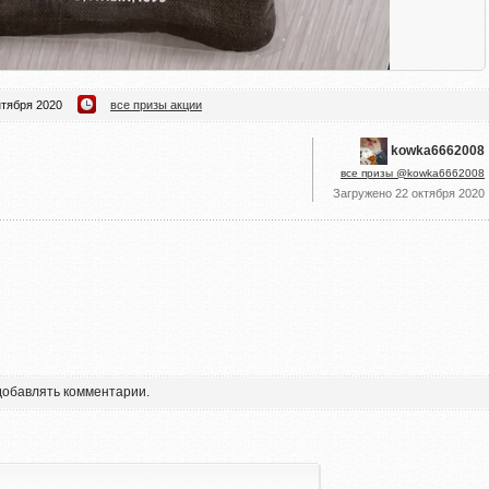
нтября 2020
все призы акции
kowka6662008
все призы @kowka6662008
Загружено
22 октября 2020
 добавлять комментарии.