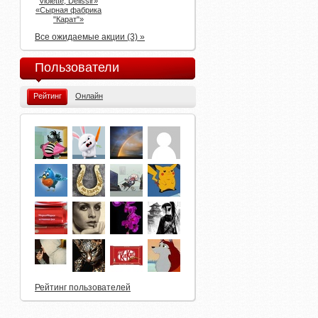
Violette, Delissir»
«Сырная фабрика
"Карат"»
Все ожидаемые акции (3) »
Пользователи
Рейтинг
Онлайн
Рейтинг пользователей