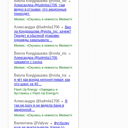
Виола
Кондрашова
@viola_inc
Александра @ludmila1706, там
видно в отзывах, что акционные
приходят.
Милкис: «Окунись в нежность Милкис!»
Александра
@ludmila1706
Вио
ла Кондрашова @viola_inc, зачем?
Придет в обычной упаковке,
однажды заказывала ...
Милкис: «Окунись в нежность Милкис!»
Виола
Кондрашова
@viola_inc
Александра @ludmila1706,
закажите с озона
Милкис: «Окунись в нежность Милкис!»
Виола
Кондрашова
@viola_inc
я чёт как всегда непонятливая: как
это шанс за 40 ...
Flash Up Energy: «Зарядись и
бустанись с Flash Up Energy!»
Александра
@ludmila1706
Я
так ни разу и не видела бани в
акционной ...
Милкис: «Окунись в нежность Милкис!»
Валентина
@Valyav
Футболку
еще не выкладывали. Какая-то