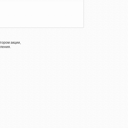
тором акции,
ления.