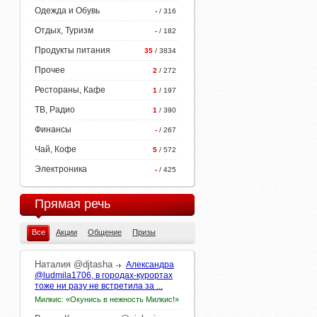
Одежда и Обувь
-
/ 316
Отдых, Туризм
-
/ 182
Продукты питания
35
/ 3834
Прочее
2
/ 272
Рестораны, Кафе
1
/ 197
ТВ, Радио
1
/ 390
Финансы
-
/ 267
Чай, Кофе
5
/ 572
Электроника
-
/ 425
Прямая речь
Все
Акции
Общение
Призы
Наталия
@djtasha
Александра
@ludmila1706, в городах-курортах
тоже ни разу не встретила за ...
Милкис: «Окунись в нежность Милкис!»