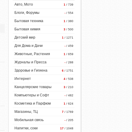
Авто, Мото
1
/ 739
Блоги, Форумы
-
/ 554
Бытовая техника
1
/ 380
Бытовая химия
3
/ 500
Детский мир
1
/ 1271
Для Дома и Дачи
-
/ 459
Животные, Растения
1
/ 659
Журналы и Пресса
-
/ 288
Здоровье и Гигиена
6
/ 1751
Интернет
4
/ 538
Канцелярские товары
3
/ 210
Компьютеры и Софт
-
/ 482
Косметика и Парфюм
1
/ 624
Магазины, ТЦ
7
/ 1769
Мобильная связь
-
/ 205
Напитки, соки
17
/ 1048