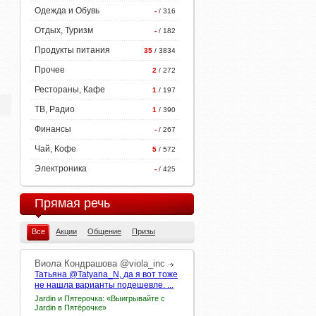
Одежда и Обувь
-
/ 316
Отдых, Туризм
-
/ 182
Продукты питания
35
/ 3834
Прочее
2
/ 272
Рестораны, Кафе
1
/ 197
ТВ, Радио
1
/ 390
Финансы
-
/ 267
Чай, Кофе
5
/ 572
Электроника
-
/ 425
Прямая речь
Все
Акции
Общение
Призы
Виола
Кондрашова
@viola_inc
Татьяна @Tatyana_N, да я вот тоже
не нашла варианты подешевле. ...
Jardin и Пятерочка: «Выигрывайте с
Jardin в Пятёрочке»