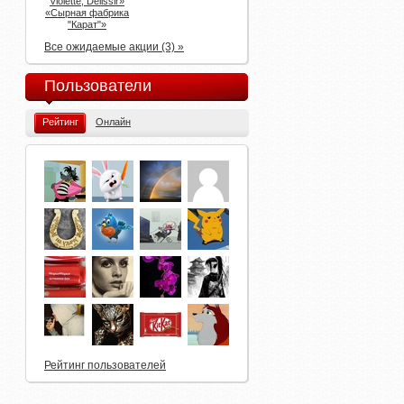
Violette, Delissir»
«Сырная фабрика
"Карат"»
Все ожидаемые акции (3) »
Пользователи
Рейтинг
Онлайн
Рейтинг пользователей