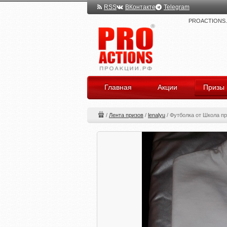
RSS
ВКонтакте
Telegram
PROACTIONS.ru
Главная
Акции
Призы
/
Лента призов
/
lenalyu
/
Футболка от Школа п