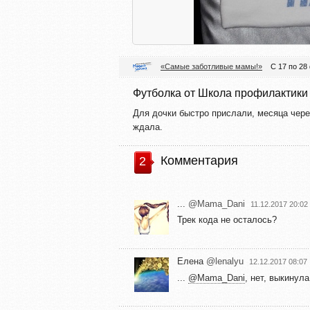
«Самые заботливые мамы!»
С 17 по 28
Футболка от Школа профилактики
Для дочки быстро прислали, месяца через
ждала.
Комментария
2
...
@Mama_Dani
11.12.2017 20:02
Трек кода не осталось?
Елена
@lenalyu
12.12.2017 08:07
...
@Mama_Dani
, нет, выкинул