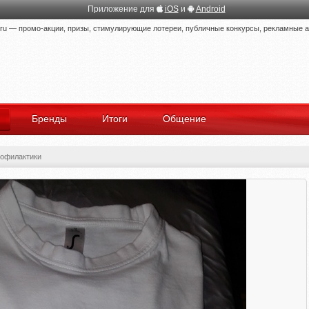
Приложение для
iOS
и
Android
 — промо-акции, призы, стимулирующие лотереи, публичные конкурсы, рекламные ак
Бренды
Итоги
Общение
рофилактики