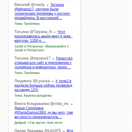
Василий
@vasily
Татьяна
@tatyana17, сегодня были
технические проблемы у хостинг-
провайдера. В настоящий ...
Тема: Проблемы
Татьяна
@Tatyana_N
Чтот
разонравилась акция мне) 4 чека -
капсулы, 1200 р. ...
Jardin и Пятерочка: «Выигрывайте с
Jardin в Пятёрочке»
Татьяна
@tatyana17
Перестал
открываться сайт и приложение с
телефона и компьютера, через ...
Тема: Проблемы
Людмила
@Lyuxiya
У теле2 в
разделе Больше сейчас промокод
на скидку 12%
Тема: Курилка флудилка
Виола
Кондрашова
@viola_inc
Дарья Сергеевна
@DariaDarina1983, ну вы чего, там
же просто переключатель ...
Добрый: «Так звучит твоё лето»
Лилия
Уразаева
@Lili1975
Флэ