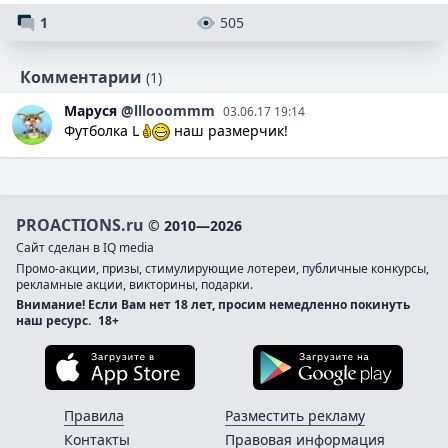
1
505
Комментарии
(1)
Маруся
@lllooommm
03.06.17 19:14
Футболка L
наш размерчик!
PROACTIONS.ru
© 2010—2026
Сайт сделан в IQ media
Промо-акции, призы, стимулирующие лотереи, публичные конкурсы,
рекламные акции, викторины, подарки.
Внимание! Если Вам нет 18 лет, просим немедленно покинуть
наш ресурс.
18+
Загрузите в App Store
Загруз
Правила
Разместить рекламу
Контакты
Правовая информация