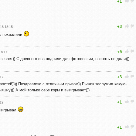
+1
+3
18 18:15
о похвалили
+5
18:17
н зевает)) С дневного сна подняли для фотосессии, поспать не дали)))
+3
:17
остей)))) Поздравляю с отличным призом)) Рыжик заслужил какую-
шку))) А мой только себе корм и выигрывает)))
+1
:19
выигрывал
+1