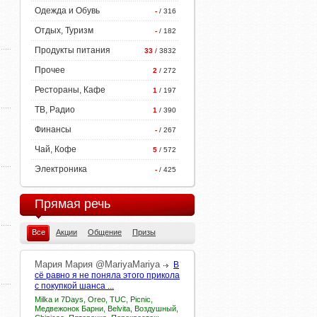
Одежда и Обувь
-
/ 316
Отдых, Туризм
-
/ 182
Продукты питания
33
/ 3832
Прочее
2
/ 272
Рестораны, Кафе
1
/ 197
ТВ, Радио
1
/ 390
Финансы
-
/ 267
Чай, Кофе
5
/ 572
Электроника
-
/ 425
Прямая речь
Все
Акции
Общение
Призы
Мария
Мария
@MariyaMariya
В
сё равно я не поняла этого прикола
с покупкой шанса ...
Milka и 7Days, Oreo, TUC, Picnic,
Медвежонок Барни, Belvita, Воздушный,