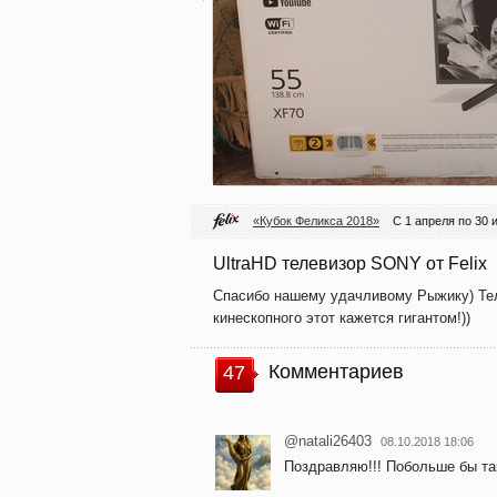
«Кубок Феликса 2018»
С 1 апреля по 30 
UltraHD телевизор SONY от Felix
Спасибо нашему удачливому Рыжику) Тел
кинескопного этот кажется гигантом!))
Комментариев
47
@natali26403
08.10.2018 18:06
Поздравляю!!! Побольше бы таки