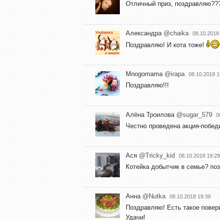
Отличный приз, поздравляю??
Александра
@chaika
08.10.2018
Поздравляю! И кота тоже!
Mnogomama
@irapa
08.10.2018 1
Поздравляю!!!
Алёна Троилова
@sugar_579
0
Честно проведена акция-побед
Ася
@Tricky_kid
08.10.2018 19:29
Котейка добытчик в семье? по
Анна
@Nutka
08.10.2018 19:39
Поздравляю! Есть такое поверь
Удачи!