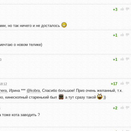
+3
ми, но так ничего и не досталось
+1
ечтаю о новом телике)
+1
0
+17
18:12
hera
,
Ирина ***
@kobra
, Спасибо большое! Приз очень желанный, т.к.
ыло, кинескопный старенький был
а тут сразу такой
))
+2
3
 тоже кота заводить ?