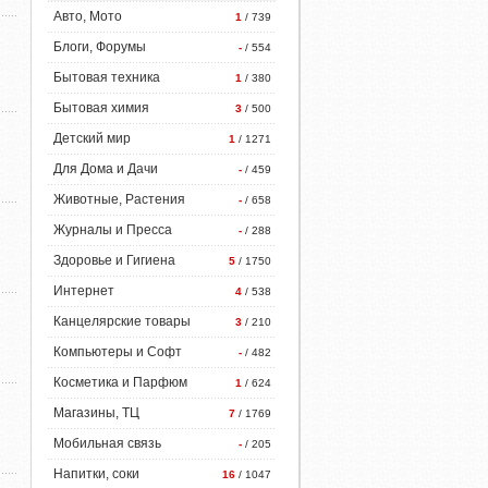
Авто, Мото
1
/ 739
Блоги, Форумы
-
/ 554
Бытовая техника
1
/ 380
Бытовая химия
3
/ 500
Детский мир
1
/ 1271
Для Дома и Дачи
-
/ 459
Животные, Растения
-
/ 658
Журналы и Пресса
-
/ 288
Здоровье и Гигиена
5
/ 1750
Интернет
4
/ 538
Канцелярские товары
3
/ 210
Компьютеры и Софт
-
/ 482
Косметика и Парфюм
1
/ 624
Магазины, ТЦ
7
/ 1769
Мобильная связь
-
/ 205
Напитки, соки
16
/ 1047