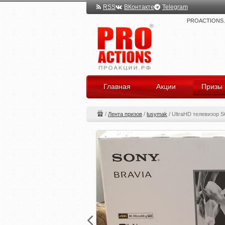
RSS
ВКонтакте
Telegram
PROACTIONS.ru
Главная
Акции
Призы
/
Лента призов
/
lusymak
/
UltraHD телевизор S