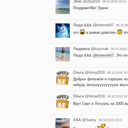
Элис
@ufa2010
08.10.2018 18:15
ПоздравлЯю! Удачи
Люда &&&
@kotenok67
08.10.20
ого
а рыжик доволен
ег
Людмила
@lusymak
08.10.2018 
Люда &&&
@kotenok67
, Это о
Ольга
@Irirna2016
08.10.2018 18
Добрых фильмов и хороших нов
нибудь большууууууууую вкусня
Ольга
@Irirna2016
08.10.2018 18
Вру! Серт в Летуаль на 1000 
ААА
@Sunny
08.10.2018 18:21