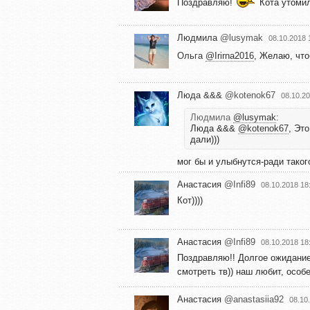
Поздравляю!
Кота утомил
Людмила
@lusymak
08.10.2018 
Ольга
@Irirna2016
, Желаю, что
Люда &&&
@kotenok67
08.10.20
Людмила
@lusymak
:
Люда &&&
@kotenok67
, Эт
дали)))
мог бы и улыбнутся-ради таког
Анастасия
@Infi89
08.10.2018 18
Кот))))
Анастасия
@Infi89
08.10.2018 18
Поздравляю!! Долгое ожидание
смотреть тв)) наш любит, особ
Анастасия
@anastasiia92
08.10