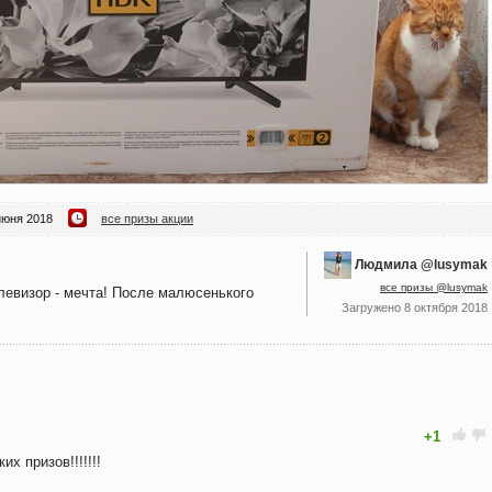
июня 2018
все призы акции
Людмила @lusymak
все призы @lusymak
евизор - мечта! После малюсенького
Загружено
8 октября 2018
+1
х призов!!!!!!!