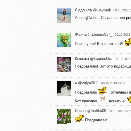
Людмила
@lusymak
08.10.2018 
Анна
@Nutka
, Согласна про р
Жанна
@Zhanna537_
08.10.2018
Приз супер! Кот фартовый!
Ксюшка
@ksunechka
08.10.2018
Поздравляю! Вот это подарищ
♠️
@valya2011
08.10.2018 21:57
Поздравляю
, отличный 
Кот красавец
, добытчик
Ирина
@Irishka09
08.10.2018 22:
Поздравляю!