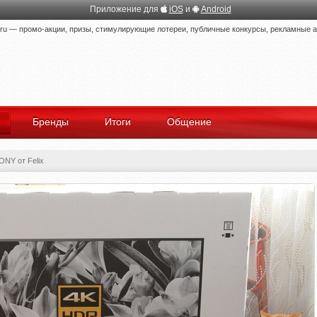
Приложение для
iOS
и
Android
 — промо-акции, призы, стимулирующие лотереи, публичные конкурсы, рекламные ак
Бренды
Итоги
Общение
ONY от Felix