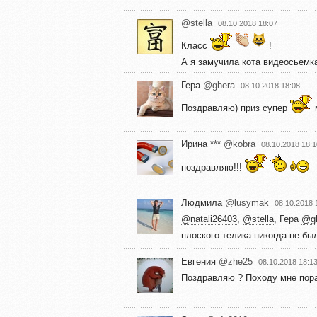
@stella
08.10.2018 18:07
Класс
!
А я замучила кота видеосьемка
Гера
@ghera
08.10.2018 18:08
Поздравляю) приз супер
м
Ирина ***
@kobra
08.10.2018 18:1
поздравляю!!!
Людмила
@lusymak
08.10.2018 
@natali26403
,
@stella
,
Гера
@g
плоского телика никогда не б
Евгения
@zhe25
08.10.2018 18:1
Поздравляю ? Походу мне пора