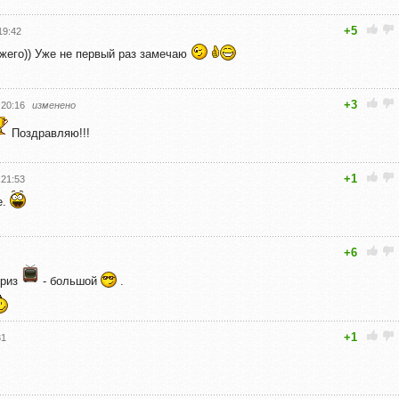
+5
19:42
ыжего)) Уже не первый раз замечаю
+3
 20:16
изменено
Поздравляю!!!
+1
 21:53
е.
+6
приз
- большой
.
+1
31