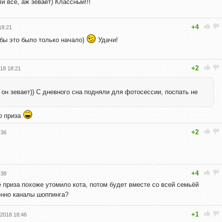
и все, аж зевает) Классный!!!
+4
18:21
бы это было только начало)
Удачи!
+2
18 18:21
о он зевает)) С дневного сна подняли для фотосессии, поспать не
о приза
+2
:36
+4
:38
 приза похоже утомило кота, потом будет вместе со всей семьёй
енно каналы шоппинга?
+1
.2018 18:46