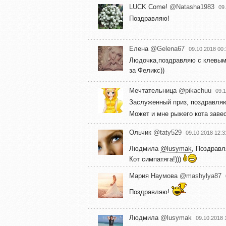
LUCK Come!
@Natasha1983
09
Поздравляю!
Елена
@Gelena67
09.10.2018 00:
Людочка,поздравляю с клевым 
за Феликс))
Мечтательница
@pikachuu
09.1
Заслуженный приз, поздравляю!
Может и мне рыжего кота заве
Ольчик
@taty529
09.10.2018 12:3
Людмила
@lusymak
, Поздравл
Кот симпатяга!)))
Мария Наумова
@mashylya87
Поздравляю!
Людмила
@lusymak
09.10.2018 