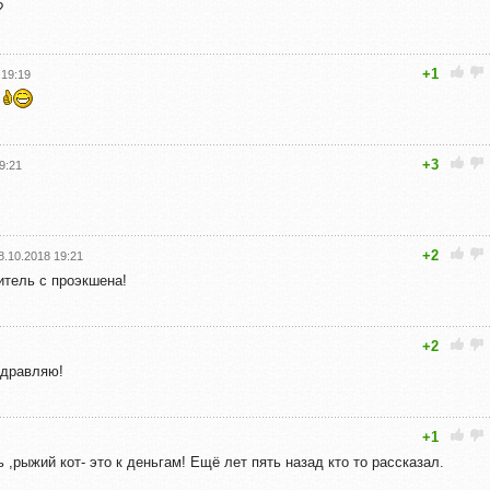
?
+1
 19:19
+3
9:21
+2
8.10.2018 19:21
итель с проэкшена!
+2
здравляю!
+1
 ,рыжий кот- это к деньгам! Ещё лет пять назад кто то рассказал.