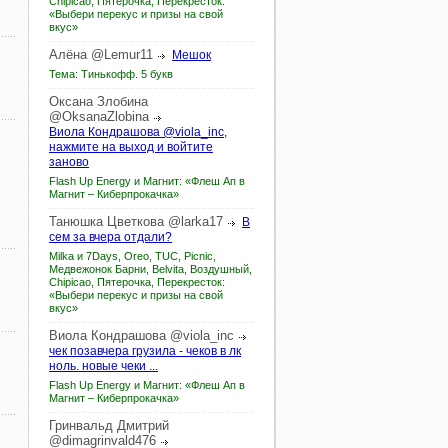
Chipicao, Пятерочка, Перекресток:
«Выбери перекус и призы на свой
вкус»
Алёна
@Lemur11
Мешок
Тема: Тинькофф. 5 букв
Оксана
Злобина
@OksanaZlobina
Виола Кондрашова @viola_inc,
нажмите на выход и войтите
заново
Flash Up Energy и Магнит: «Флеш Ап в
Магнит – Киберпрокачка»
Танюшка
Цветкова
@larka17
В
сем за вчера отдали?
Milka и 7Days, Oreo, TUC, Picnic,
Медвежонок Барни, Belvita, Воздушный,
Chipicao, Пятерочка, Перекресток:
«Выбери перекус и призы на свой
вкус»
Виола
Кондрашова
@viola_inc
чек позавчера грузила - чеков в лк
ноль. новые чеки ...
Flash Up Energy и Магнит: «Флеш Ап в
Магнит – Киберпрокачка»
Гринвальд
Дмитрий
@dimagrinvald476