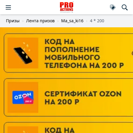
Призы
Лента призов
Ma_sa_ki16
4 * 200