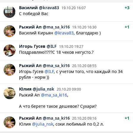
Василий
@krava83
+3
19.10.20 16:07
С победой Вас
Рыжий Ап
@ma_sa_ki16
+1
19.10.20 16:30
Василий Кирьян
@krava83
, благодарю )
Игорь
Гусев
@ILF
19.10.20 19:27
Поздравляю!!???С 18 чеков негусто.?
Рыжий Ап
@ma_sa_ki16
20.10.20 08:55
Игорь Гусев
@ILF
, с учетом того, что каждый по 34
рубля - норм ))
Юлия
@julia_nsk
20.10.20 09:00
Рыжий Ап
@ma_sa_ki16
,
А что берете такое дешевое? Сухари?
Рыжий Ап
@ma_sa_ki16
+1
20.10.20 09:16
Юлия
@julia_nsk
, соки любимый по 0,2 л.