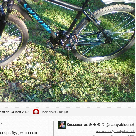
еля по 24 мая 2023
все призы акции
е
Космокотик ☮ ☘ ☮ ♡ @nastyakisenok
все призы @nastyakisenok
Теперь будем на нём