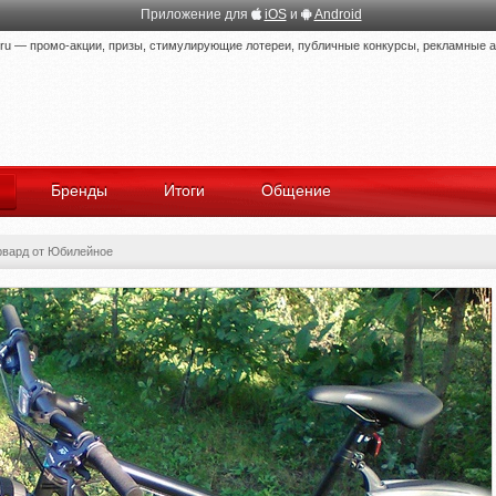
Приложение для
iOS
и
Android
 — промо-акции, призы, стимулирующие лотереи, публичные конкурсы, рекламные ак
Бренды
Итоги
Общение
рвард от Юбилейное