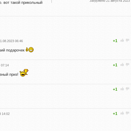
Загружено
21 августа 2023
о. вот такой прикольный
+1
1.08.2023 06:46
ий подарочек
+1
 07:14
вный приз!
+1
+1
3 14:02