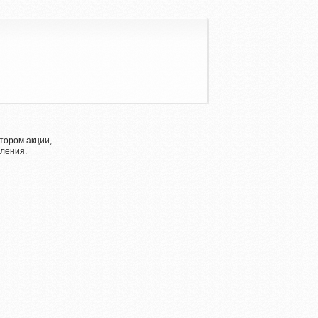
тором акции,
ления.