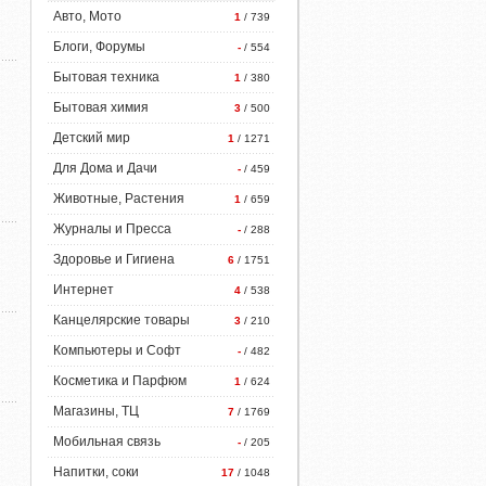
Авто, Мото
1
/ 739
Блоги, Форумы
-
/ 554
Бытовая техника
1
/ 380
Бытовая химия
3
/ 500
Детский мир
1
/ 1271
Для Дома и Дачи
-
/ 459
Животные, Растения
1
/ 659
Журналы и Пресса
-
/ 288
Здоровье и Гигиена
6
/ 1751
Интернет
4
/ 538
Канцелярские товары
3
/ 210
Компьютеры и Софт
-
/ 482
Косметика и Парфюм
1
/ 624
Магазины, ТЦ
7
/ 1769
Мобильная связь
-
/ 205
Напитки, соки
17
/ 1048