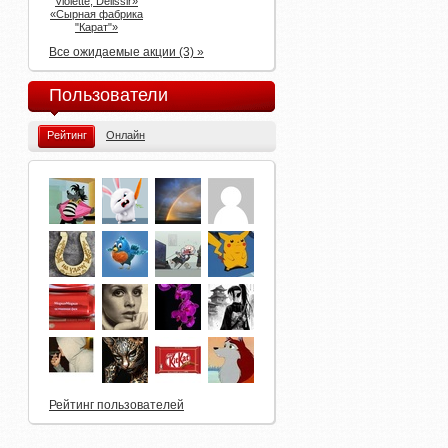
Violette, Delissir»
«Сырная фабрика
"Карат"»
Все ожидаемые акции (3) »
Пользователи
Рейтинг
Онлайн
Рейтинг пользователей