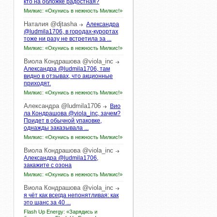
кто на обложке радостная?
Милкис: «Окунись в нежность Милкис!»
Наталия
@djtasha
Александра
@ludmila1706, в городах-курортах
тоже ни разу не встретила за ...
Милкис: «Окунись в нежность Милкис!»
Виола
Кондрашова
@viola_inc
Александра @ludmila1706, там
видно в отзывах, что акционные
приходят.
Милкис: «Окунись в нежность Милкис!»
Александра
@ludmila1706
Вио
ла Кондрашова @viola_inc, зачем?
Придет в обычной упаковке,
однажды заказывала ...
Милкис: «Окунись в нежность Милкис!»
Виола
Кондрашова
@viola_inc
Александра @ludmila1706,
закажите с озона
Милкис: «Окунись в нежность Милкис!»
Виола
Кондрашова
@viola_inc
я чёт как всегда непонятливая: как
это шанс за 40 ...
Flash Up Energy: «Зарядись и