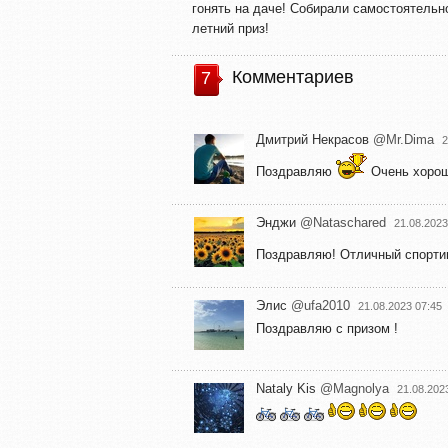
гонять на даче! Собирали самостоятельн
летний приз!
Комментариев
7
Дмитрий Некрасов
@Mr.Dima
2
Поздравляю
Очень хорош
Энджи
@Nataschared
21.08.2023
Поздравляю! Отличный спорти
Элис
@ufa2010
21.08.2023 07:45
Поздравляю с призом !
Nataly Kis
@Magnolya
21.08.202