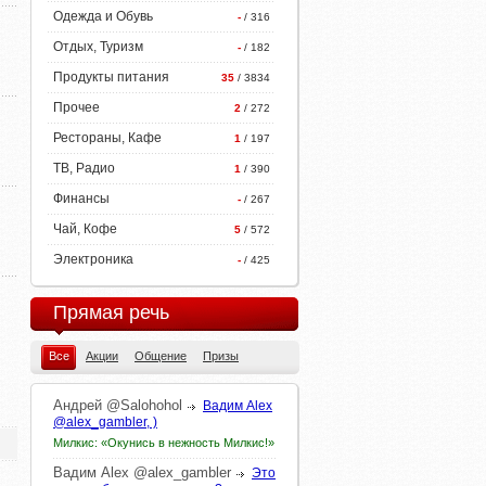
Одежда и Обувь
-
/ 316
Отдых, Туризм
-
/ 182
Продукты питания
35
/ 3834
Прочее
2
/ 272
Рестораны, Кафе
1
/ 197
ТВ, Радио
1
/ 390
Финансы
-
/ 267
Чай, Кофе
5
/ 572
Электроника
-
/ 425
Прямая речь
Все
Акции
Общение
Призы
Андрей
@Salohohol
Вадим Alex
@alex_gambler, )
Милкис: «Окунись в нежность Милкис!»
Вадим
Alex
@alex_gambler
Это