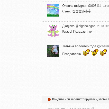
Oksana radygnaя
@905111
23.0
Супер 👏👏👏👍👍👍
Дюдюка
@olgabologoe
26.08.202
Класс! Поздравляю
Татьяна волонтер года
@cherm
Поздравляю.
Войдите
или
зарегистрируйтесь
, чтобы