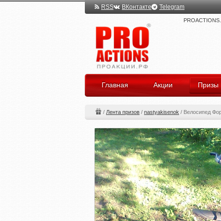
RSS
ВКонтакте
Telegram
PROACTIONS.ru
Главная
Акции
Призы
/
Лента призов
/
nastyakisenok
/
Велосипед Фо