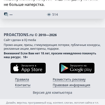
не больше наперстка.
—
514
PROACTIONS.ru
© 2010—2026
Сайт сделан в IQ media
Промо-акции, призы, стимулирующие лотереи, публичные конкурсы,
рекламные акции, викторины, подарки.
Внимание! Если Вам нет 18 лет, просим немедленно покинуть
наш ресурс.
18+
Загрузите в App Store
Загруз
Правила
Разместить рекламу
Контакты
Правовая информация
Версия для компьютера
Дизайн, верстка, программный код, контент, слоган, логотип сайта и т.п.