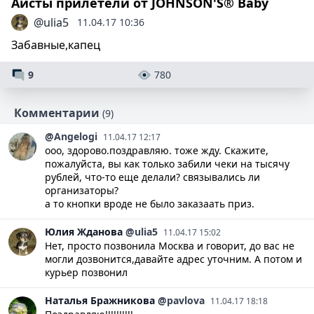
Аисты прилетели от JOHNSON'S® Baby
@ulia5
11.04.17 10:36
Забавные,капец
9
780
Комментарии
(9)
@Angelogi
11.04.17 12:17
ооо, здорово.поздравляю. тоже жду. Скажите,
пожалуйста, вы как только забили чеки на тысячу
рублей, что-то еще делали? связывались ли
организаторы?
а то кнопки вроде не было заказаать приз.
Юлия
Жданова
@ulia5
11.04.17 15:02
Нет, просто позвонила Москва и говорит, до вас не
могли дозвонится,давайте адрес уточним. А потом и
курьер позвонил
Наталья
Бражникова
@pavlova
11.04.17 18:18