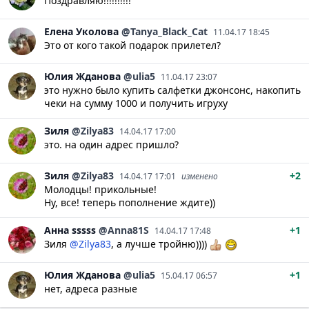
Поздравляю!!!!!!!!!!
Елена
Уколова
@Tanya_Black_Cat
11.04.17 18:45
Это от кого такой подарок прилетел?
Юлия
Жданова
@ulia5
11.04.17 23:07
это нужно было купить салфетки джонсонс, накопить
чеки на сумму 1000 и получить игруху
Зиля
@Zilya83
14.04.17 17:00
это. на один адрес пришло?
Зиля
@Zilya83
+2
14.04.17 17:01
изменено
Молодцы! прикольные!
Ну, все! теперь пополнение ждите))
Анна
sssss
@Anna81S
+1
14.04.17 17:48
Зиля
@Zilya83
, а лучше тройню))))
Юлия
Жданова
@ulia5
+1
15.04.17 06:57
нет, адреса разные