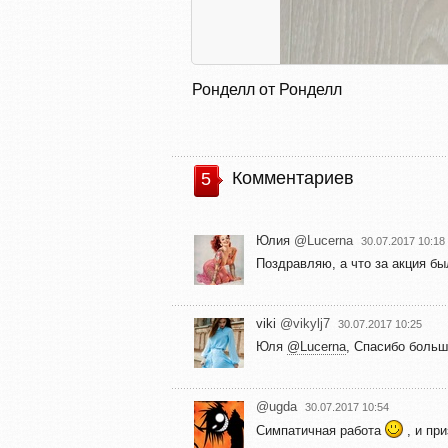
Ронделл от Ронделл
Комментариев
5
Юлия
@Lucerna
30.07.2017 10:18
Поздравляю, а что за акция б
viki
@vikylj7
30.07.2017 10:25
Юля
@Lucerna
, Спасибо больш
@ugda
30.07.2017 10:54
Симпатичная работа
, и пр