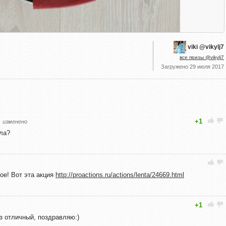
viki @vikylj7
все призы @vikylj7
Загружено
29 июля 2017
+1
изменено
ыла?
ое! Вот эта акция
http://proactions.ru/actions/lenta/24669.html
+1
из отличный, поздравляю:)