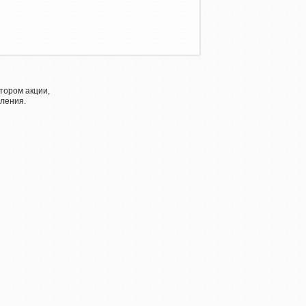
тором акции,
ления.