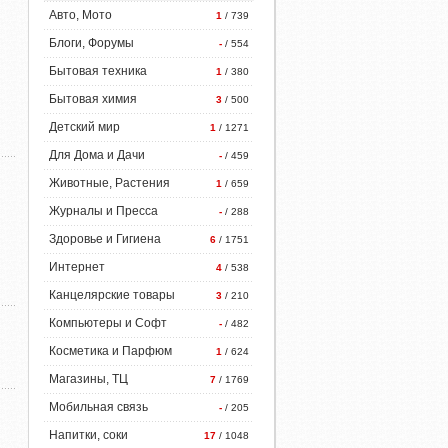
Авто, Мото
1
/ 739
Блоги, Форумы
-
/ 554
Бытовая техника
1
/ 380
Бытовая химия
3
/ 500
Детский мир
1
/ 1271
Для Дома и Дачи
-
/ 459
Животные, Растения
1
/ 659
Журналы и Пресса
-
/ 288
Здоровье и Гигиена
6
/ 1751
Интернет
4
/ 538
Канцелярские товары
3
/ 210
Компьютеры и Софт
-
/ 482
Косметика и Парфюм
1
/ 624
Магазины, ТЦ
7
/ 1769
Мобильная связь
-
/ 205
Напитки, соки
17
/ 1048