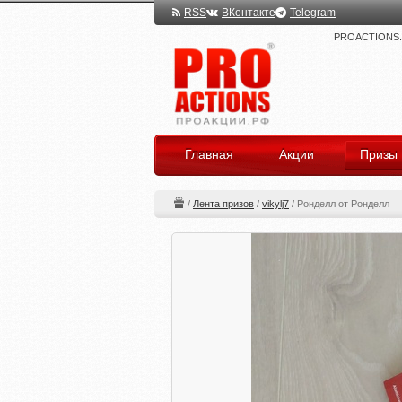
RSS
ВКонтакте
Telegram
PROACTIONS.ru
Главная
Акции
Призы
/
Лента призов
/
vikylj7
/
Ронделл от Ронделл