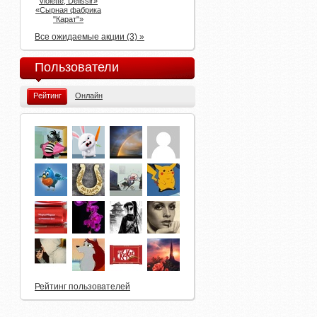
Violette, Delissir»
«Сырная фабрика
"Карат"»
Все ожидаемые акции (3) »
Пользователи
Рейтинг
Онлайн
Рейтинг пользователей