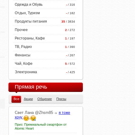
Одежда и Обувь
-
/ 316
Отдых, Туризм
-
/ 182
Продукты питания
35
/ 3834
Прочее
2
/ 272
Рестораны, Кафе
1
/ 197
ТВ, Радио
1
/ 390
Финансы
-
/ 267
Чай, Кофе
5
/ 572
Электроника
-
/ 425
Прямая речь
Все
Акции
Общение
Призы
Свет
Лана
@Zhsm85
я тоже
хочу
Приз: Премиальный смартфон от
Atomic Heart