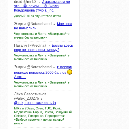
droid
@mnb2
И заказываем же
это....😂, зачем..... 😅 Виола
Кондрашова @viola_inc,
Добрый: «Так звучит твоё лето»
Энджи
@Nataschared
Мне пока
не начислили.
Черноголовка и Лента: «Выигрывайте
мечты без остановки»
Наталя
@Vredina7
Баллы здесь
еще не начислены никому?
Черноголовка и Лента: «Выигрывайте
мечты без остановки»
Энджи
@Nataschared
В первом
периоде попалось 2000 баллов
А вот ...
Черноголовка и Лента: «Выигрывайте
мечты без остановки»
Лёха
Севостьянов
@alex_230276
@truk, точно так и есть 👍
Milka и 7Days, Oreo, TUC, Picnic,
Медвежонок Барни, Belvita, Воздушный,
Chipicao, Пятерочка, Перекресток:
«Выбери перекус и призы на свой
вкус»