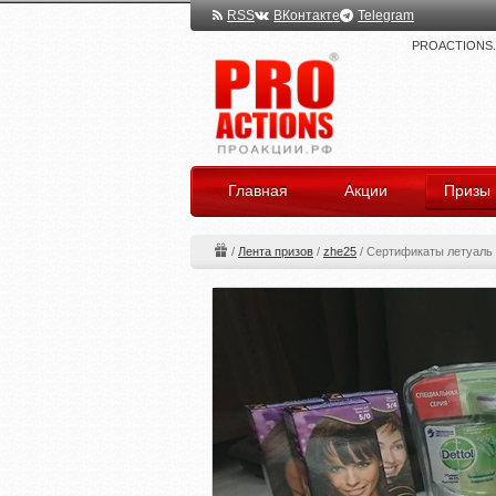
RSS
ВКонтакте
Telegram
PROACTIONS.ru
Главная
Акции
Призы
/
Лента призов
/
zhe25
/
Сертификаты летуаль с 