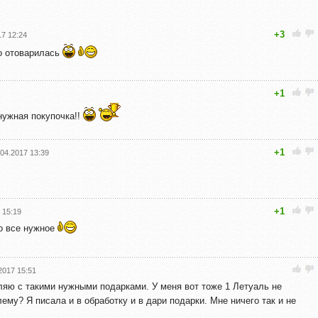
+3
17 12:24
 отоварилась
+1
нужная покупочка!!
+1
.04.2017 13:39
+1
 15:19
то все нужное
2017 15:51
ляю с такими нужными подарками. У меня вот тоже 1 Летуаль не
ему? Я писала и в обработку и в дари подарки. Мне ничего так и не