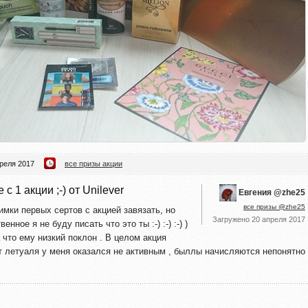
преля 2017
все призы акции
 1 акции ;-) от Unilever
Евгения @zhe25
все призы @zhe25
имки первых сертов с акцией завязать, но
Загружено
20 апреля 2017
ное я не буду писать что это ты :-) :-) :-) )
 что ему низкий поклон . В целом акция
рт летуаля у меня оказался не активным , быллы начисляются непонятно