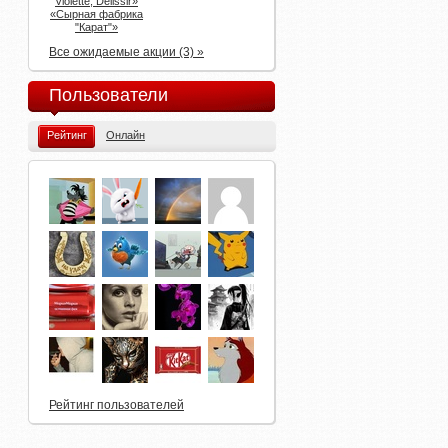
Violette, Delissir»
«Сырная фабрика
"Карат"»
Все ожидаемые акции (3) »
Пользователи
Рейтинг
Онлайн
Рейтинг пользователей