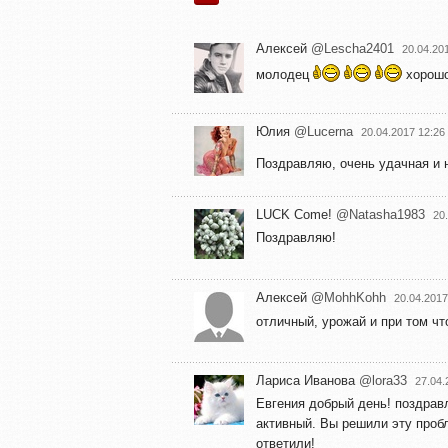
Алексей
@Lescha2401
20.04.20
молодец
хорошо
Юлия
@Lucerna
20.04.2017 12:26
Поздравляю, очень удачная и 
LUCK Come!
@Natasha1983
20
Поздравляю!
Алексей
@MohhKohh
20.04.2017
отличный, урожай и при том ч
Лариса Иванова
@lora33
27.04.
Евгения добрый день! поздрав
активный. Вы решили эту пробл
ответили!