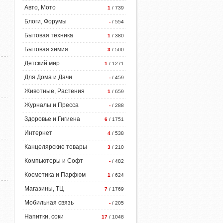
Авто, Мото
1
/ 739
Блоги, Форумы
-
/ 554
Бытовая техника
1
/ 380
Бытовая химия
3
/ 500
Детский мир
1
/ 1271
Для Дома и Дачи
-
/ 459
Животные, Растения
1
/ 659
Журналы и Пресса
-
/ 288
Здоровье и Гигиена
6
/ 1751
Интернет
4
/ 538
Канцелярские товары
3
/ 210
Компьютеры и Софт
-
/ 482
Косметика и Парфюм
1
/ 624
Магазины, ТЦ
7
/ 1769
Мобильная связь
-
/ 205
Напитки, соки
17
/ 1048