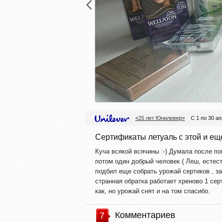
«25 лет Юнилевер»
С 1 по 30 а
Сертификаты летуаль с этой и еще с
Куча всякой всячины :-) Думала после по
потом один добрый человек ( Леш, естествен
подбил еще собрать урожай сертиков , за
странная обратка работает хреново 1 се
как, но урожай снят и на том спасибо.
Комментариев
7