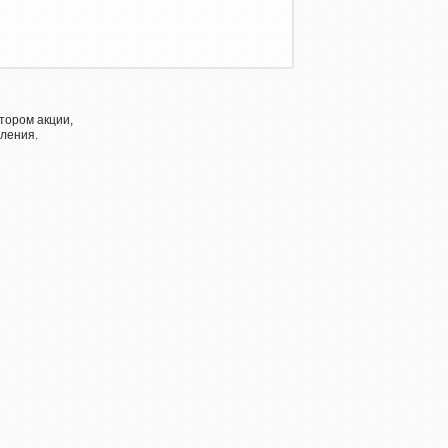
тором акции,
ления.