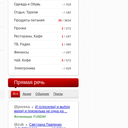
Одежда и Обувь
-
/ 316
Отдых, Туризм
-
/ 182
Продукты питания
35
/ 3834
Прочее
2
/ 272
Рестораны, Кафе
1
/ 197
ТВ, Радио
1
/ 390
Финансы
-
/ 267
Чай, Кофе
5
/ 572
Электроника
-
/ 425
Прямая речь
Все
Акции
Общение
Призы
@povesa
И голосилка) и выбор
жюри) и призюлька не одна на ...
Фотоконкурс FUNDAY
@zub
Светлана Павленко