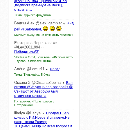
@SVETIK1983, промик KNOPKA
,подписка премиум на месяц,
открыты ...
Тема: Курилка флудилка
Вадим
Alex
@alex_gambler
Анд
рей @Salohohol,
Милкис: «Окунись в нежность Милкис!»
Екатерина
Черняховская
@Lev26011994
Победители🏆
Skittles и Orbit, Бристоль: «Включи лето
– добавь Skittles® цвета»
Алёна
@Lemur11
Фасад
Тема: Тинькофф. 5 букв
Оксана
З
@OksanaZlobina
Вал
ентина @Valyav, гипер-оверсайз 😁
Свитшот от Авербуха был
отличного качества
Пятерочка: «Поле призов с
Пятёрочкой»
illariya
@illariya
Продам Сбер
кольцо с ИИ.Новое.В упаковке.Не
раскрывали.Размер
10.Цена:18900р.По всем вопросам