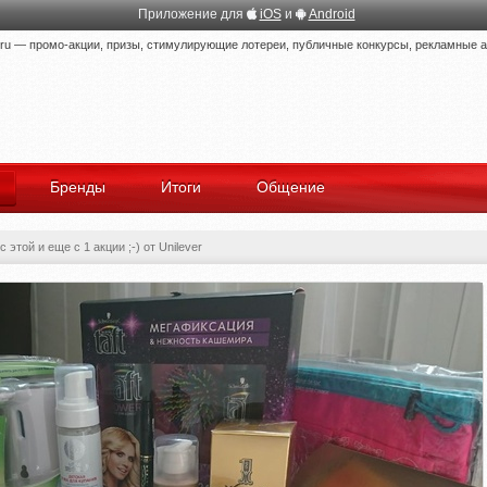
Приложение для
iOS
и
Android
 — промо-акции, призы, стимулирующие лотереи, публичные конкурсы, рекламные ак
Бренды
Итоги
Общение
этой и еще с 1 акции ;-) от Unilever