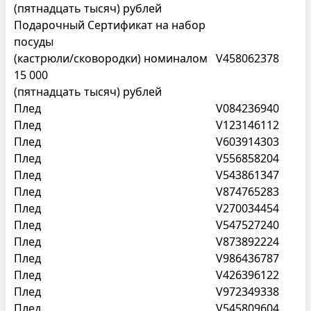
(пятнадцать тысяч) рублей
Подарочный Сертификат на набор
посуды
(кастрюли/сковородки) номиналом
V458062378
15 000
(пятнадцать тысяч) рублей
Плед
V084236940
Плед
V123146112
Плед
V603914303
Плед
V556858204
Плед
V543861347
Плед
V874765283
Плед
V270034454
Плед
V547527240
Плед
V873892224
Плед
V986436787
Плед
V426396122
Плед
V972349338
Плед
V545809604