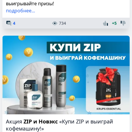
выигрывайте призы!
подробнее...
4
734
+5
Акция
ZIP и Новэкс
«Купи ZIP и выиграй
кофемашину!»