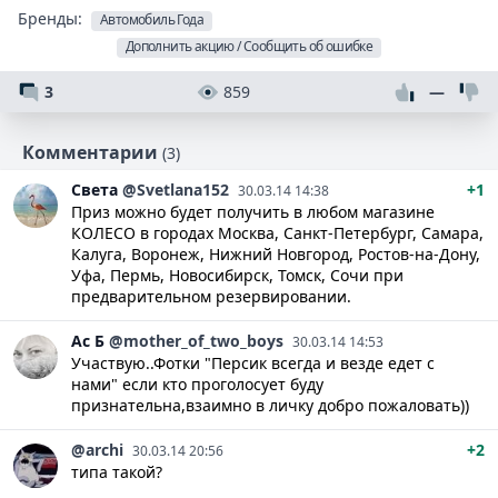
Бренды:
Автомобиль Года
Дополнить акцию / Сообщить об ошибке
3
859
—
Комментарии
(3)
Света
@Svetlana152
+1
30.03.14 14:38
Приз можно будет получить в любом магазине
КОЛЕСО в городах Москва, Санкт-Петербург, Самара,
Калуга, Воронеж, Нижний Новгород, Ростов-на-Дону,
Уфа, Пермь, Новосибирск, Томск, Сочи при
предварительном резервировании.
Ас
Б
@mother_of_two_boys
30.03.14 14:53
Участвую..Фотки "Персик всегда и везде едет с
нами" если кто проголосует буду
признательна,взаимно в личку добро пожаловать))
@archi
+2
30.03.14 20:56
типа такой?