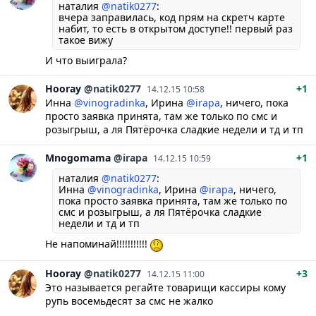
наталия
@natik0277
:
вчера заправилась, код прям на скретч карте
набит, то есть в открытом доступе!! первый раз
такое вижу
И что выиграла?
Hooray
@natik0277
+1
14.12.15 10:58
Инна
@vinogradinka
,
Ирина
@irapa
, ничего, пока
просто заявка принята, там же только по смс и
розыгрыш, а ля Пятёрочка сладкие недели и тд и тп
Mnogomama
@irapa
+1
14.12.15 10:59
наталия
@natik0277
:
Инна
@vinogradinka
, Ирина
@irapa
, ничего,
пока просто заявка принята, там же только по
смс и розыгрыш, а ля Пятёрочка сладкие
недели и тд и тп
Не напоминай!!!!!!!!!!!
Hooray
@natik0277
+3
14.12.15 11:00
Это называется регайте товарищи кассиры кому
рупь восемьдесят за смс не жалко