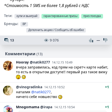
*Стоимость 1 SMS не более 1,8 рублей с НДС
Теги:
купи и выиграй
гарантированные призы
приз поездка
Бренды:
BP
Дополнить акцию / Сообщить об ошибке
13
9 076
—
Комментарии
(13)
Hooray
@natik0277
14.12.15 10:49
вчера заправилась, код прям на скретч карте набит,
то есть в открытом доступе!! первый раз такое вижу
@vinogradinka
+1
14.12.15 10:52
наталия
@natik0277
,
ничего себе новшество
Mnogomama
@irapa
+1
14.12.15 10:54