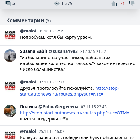
5
1 379
-1
Комментарии
(5)
@maloi
31.10.15 12:25
Попробуем, хотя бы карту урвем.
Susana
Sabit
@susana1983
31.10.15 21:52
"из большинства участников, набравших
наибольшее количество голосов."- какое интерестно
число большинства?
@maloi
02.11.15 11:27
Друзья проголосуйте пожалуйста.
http://stop-
start.autonews.ru/routes.php?sur=NTc=
Полина
@PolinaSergeevna
03.11.15 23:43
http://stop-start.autonews.ru/routes.php?sur=OTM=
и меня поддержите!!))
@maloi
25.11.15 16:07
Конкурс завершен, победители будут объявлены не