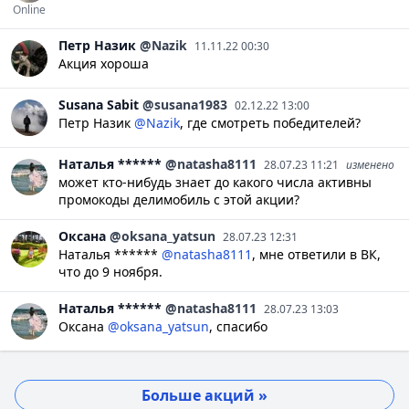
Online
Петр
Назик
@Nazik
11.11.22 00:30
Акция хороша
Susana
Sabit
@susana1983
02.12.22 13:00
Петр Назик
@Nazik
, где смотреть победителей?
Наталья
******
@natasha8111
28.07.23 11:21
изменено
может кто-нибудь знает до какого числа активны
промокоды делимобиль с этой акции?
Оксана
@oksana_yatsun
28.07.23 12:31
Наталья ******
@natasha8111
, мне ответили в ВК,
что до 9 ноября.
Наталья
******
@natasha8111
28.07.23 13:03
Оксана
@oksana_yatsun
, спасибо
Больше акций »