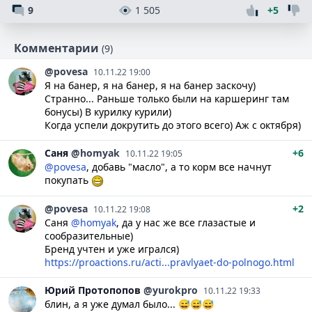
9
1 505
+5
Комментарии
(9)
@povesa
10.11.22 19:00
Я на банер, я на банер, я на банер заскочу)
Странно... Раньше только были на каршеринг там
бонусы) В курилку курили)
Когда успели докрутить до этого всего) Аж с октября)
Саня
@homyak
+6
10.11.22 19:05
@povesa
, добавь "масло", а то корм все начнут
покупать
@povesa
+2
10.11.22 19:08
Саня
@homyak
, да у нас же все глазастые и
сообразительные)
Бренд учтен и уже игрался)
https://proactions.ru/acti...pravlyaet-do-polnogo.html
Юрий
Протопопов
@yurokpro
10.11.22 19:33
блин, а я уже думал было... 😅😅😅