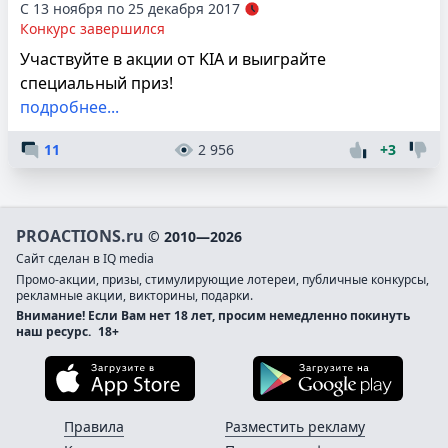
С 13 ноября по 25 декабря 2017
Конкурс завершился
Участвуйте в акции от KIA и выиграйте
специальный приз!
подробнее...
11
2 956
+3
PROACTIONS.ru
© 2010—2026
Сайт сделан в IQ media
Промо-акции, призы, стимулирующие лотереи, публичные конкурсы,
рекламные акции, викторины, подарки.
Внимание! Если Вам нет 18 лет, просим немедленно покинуть
наш ресурс.
18+
Загрузите в App Store
Загруз
Правила
Разместить рекламу