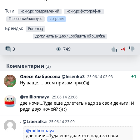
Теги:
конкурс поздравлений
конкурс фотографий
Творческий конкурс
соцсети
Бренды:
Euromag
Дополнить акцию / Сообщить об ошибке
3
749
-4
Комментарии
(3)
Олеся
Амбросова
@lesenka3
+1
25.06.14 03:03
Ну ваще.... всем призам приз))))
@millionnaya
25.06.14 23:06
две ночи...Туда еще долететь надо за свои деньги! И
ради двух ночей? :)) :)
.
@Liberalka
25.06.14 23:09
@millionnaya
:
две ночи...Туда еще долететь надо за свои