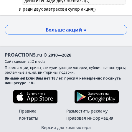
деньги! И ради двух ночей? :)) :)
и ради двух завтраков)) супер акция))
Больше акций »
PROACTIONS.ru
© 2010—2026
Сайт сделан в IQ media
Промо-акции, призы, стимулирующие лотереи, публичные конкурсы,
рекламные акции, викторины, подарки.
Внимание! Если Вам нет 18 лет, просим немедленно покинуть
наш ресурс.
18+
Загрузите в App Store
Загруз
Правила
Разместить рекламу
Контакты
Правовая информация
Версия для компьютера