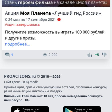
Акция
Моя Планета
«Лучший гид России»
С 24 мая по 17 сентября 2021
Акция завершилась
Получитие возможность выиграть 100 000 рублей
и другие призы.
подробнее...
1
2 292
+5
PROACTIONS.ru
© 2010—2026
Сайт сделан в IQ media
Промо-акции, призы, стимулирующие лотереи, публичные конкурсы,
рекламные акции, викторины, подарки.
Внимание! Если Вам нет 18 лет, просим немедленно покинуть
наш ресурс.
18+
Загрузите в App Store
Загруз