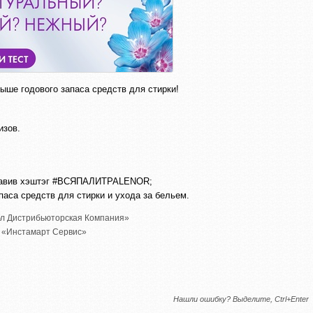
рыше годового запаса средств для стирки!
изов.
обавив хэштэг #ВСЯПАЛИТРАLENOR;
паса средств для стирки и ухода за бельем.
бл Дистрибьюторская Компания»
«Инстамарт Сервис»
Нашли ошибку? Выделите, Ctrl+Enter