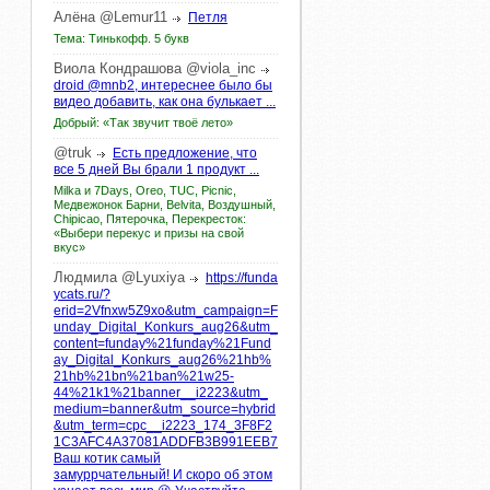
Алёна
@Lemur11
Петля
Тема: Тинькофф. 5 букв
Виола
Кондрашова
@viola_inc
droid @mnb2, интереснее было бы
видео добавить, как она булькает ...
Добрый: «Так звучит твоё лето»
@truk
Есть предложение, что
все 5 дней Вы брали 1 продукт ...
Milka и 7Days, Oreo, TUC, Picnic,
Медвежонок Барни, Belvita, Воздушный,
Chipicao, Пятерочка, Перекресток:
«Выбери перекус и призы на свой
вкус»
Людмила
@Lyuxiya
https://funda
ycats.ru/?
erid=2Vfnxw5Z9xo&utm_campaign=F
unday_Digital_Konkurs_aug26&utm_
content=funday%21funday%21Fund
ay_Digital_Konkurs_aug26%21hb%
21hb%21bn%21ban%21w25-
44%21k1%21banner__i2223&utm_
medium=banner&utm_source=hybrid
&utm_term=cpc__i2223_174_3F8F2
1C3AFC4A37081ADDFB3B991EEB7
Ваш котик самый
замуррчательный! И скоро об этом