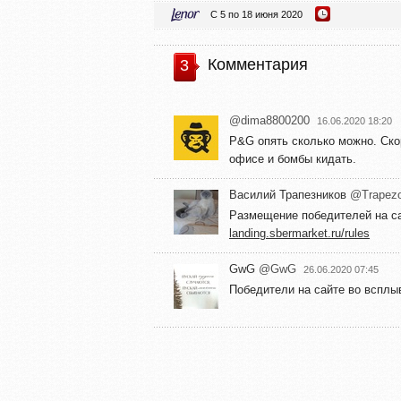
С 5 по 18 июня 2020
Комментария
3
@dima8800200
16.06.2020 18:20
P&G опять сколько можно. Ско
офисе и бомбы кидать.
Василий Трапезников
@Trapez
Размещение победителей на са
landing.sbermarket.ru/rules
GwG
@GwG
26.06.2020 07:45
Победители на сайте во вспл