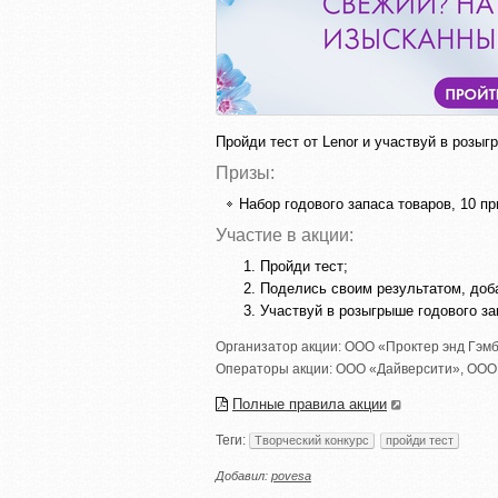
Пройди тест от Lenor и участвуй в розыг
Призы:
Набор годового запаса товаров, 10 пр
Участие в акции:
Пройди тест;
Поделись своим результатом, д
Участвуй в розыгрыше годового за
Организатор акции:
ООО «Проктер энд Гэм
Операторы акции:
ООО «Дайверсити»
,
ООО 
Полные правила акции
Теги:
Творческий конкурс
пройди тест
Добавил:
povesa