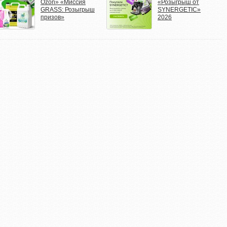
Ozon» «Миссия
«Розыгрыш от
GRASS: Розыгрыш
SYNERGETIC»
призов»
2026