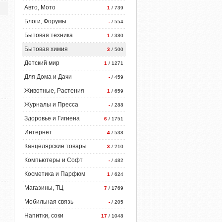
Авто, Мото
1
/ 739
Блоги, Форумы
-
/ 554
Бытовая техника
1
/ 380
Бытовая химия
3
/ 500
Детский мир
1
/ 1271
Для Дома и Дачи
-
/ 459
Животные, Растения
1
/ 659
Журналы и Пресса
-
/ 288
Здоровье и Гигиена
6
/ 1751
Интернет
4
/ 538
Канцелярские товары
3
/ 210
Компьютеры и Софт
-
/ 482
Косметика и Парфюм
1
/ 624
Магазины, ТЦ
7
/ 1769
Мобильная связь
-
/ 205
Напитки, соки
17
/ 1048