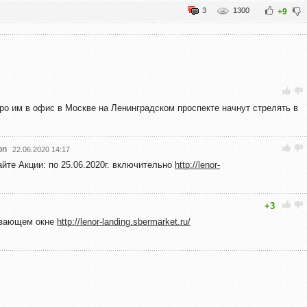
3
1300
+9
ро им в офис в Москве на Ленинградском проспекте начнут стрелять в
on
22.06.2020 14:17
йте Акции: по 25.06.2020г. включительно
http://lenor-
+3
ывающем окне
http://lenor-landing.sbermarket.ru/