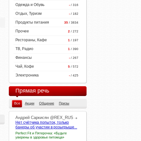
Одежда и Обувь
-
/ 316
Отдых, Туризм
-
/ 182
Продукты питания
35
/ 3834
Прочее
2
/ 272
Рестораны, Кафе
1
/ 197
ТВ, Радио
1
/ 390
Финансы
-
/ 267
Чай, Кофе
5
/ 572
Электроника
-
/ 425
Прямая речь
Все
Акции
Общение
Призы
Андрей
Саркисян
@REX_RUS
Нет счётчика попыток, только
банеры об участии в розыгрыше...
Perfect Fit и Пятерочка: «Будьте
уверены в здоровье питомца»