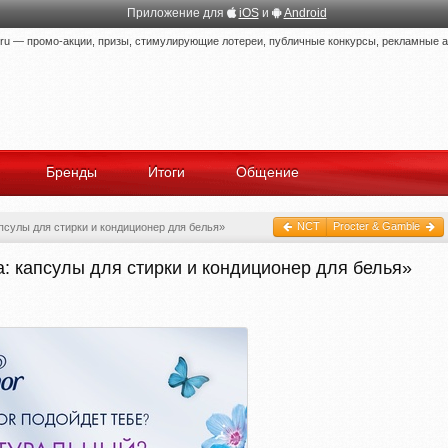
Приложение для
iOS
и
Android
 — промо-акции, призы, стимулирующие лотереи, публичные конкурсы, рекламные ак
Бренды
Итоги
Общение
NCT
Procter & Gamble
псулы для стирки и кондиционер для белья»
а: капсулы для стирки и кондиционер для белья»