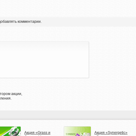
 добавлять комментарии.
тором акции,
ления.
Акция «Grass и
Акция «Synergetic»