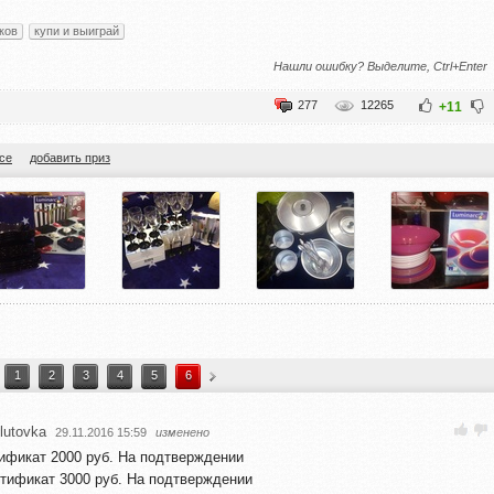
ков
купи и выиграй
Нашли ошибку? Выделите, Ctrl+Enter
277
12265
+11
се
добавить приз
1
2
3
4
5
6
utovka
29.11.2016 15:59
изменено
тификат 2000 руб. На подтверждении
ртификат 3000 руб. На подтверждении