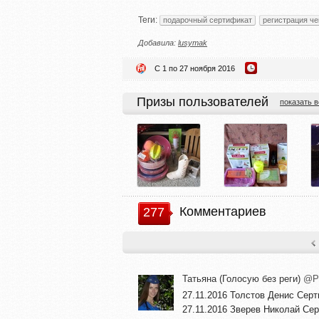
Теги:
подарочный сертификат
регистрация че
Добавила:
lusymak
С 1 по 27 ноября 2016
Призы пользователей
показать в
Комментариев
277
Татьяна (Голосую без реги)
@Pl
27.11.2016 Толстов Денис Сер
27.11.2016 Зверев Николай Се