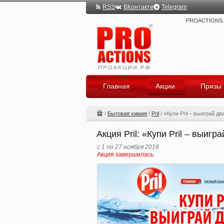
RSS
ВКонтакте
Telegram
PROACTIONS.ru
Главная
Акции
Призы
/
Бытовая химия
/
Pril
/
«Купи Pril – выиграй д
Акция Pril: «Купи Pril – выиг
с 1 по 27 ноября 2016
Акция завершилась