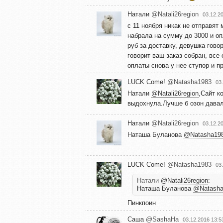
Натали
@Natali26region
03.12.2
с 11 ноября никак не отправят 
набрала на сумму до 3000 и оп
руб за доставку, девушка говор
говорит ваш заказ собран, все 
оплаты снова у нее ступор и п
LUCK Come!
@Natasha1983
03
Натали
@Natali26region
,Сайт к
выдохнула.Лучше б озон давал
Натали
@Natali26region
03.12.2
Наташа Буланова
@Natasha19
LUCK Come!
@Natasha1983
03
Натали
@Natali26region
:
Наташа Буланова
@Natasha
Пинкпоин
Саша
@SashaHa
03.12.2016 13:5