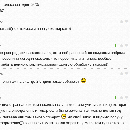
--только сегодня -36%
82/
:20
ается)))по стоимости на яндекс маркете)
+1
7
е распродажи назаказывала, хотя всё равно всё со скидками набрала,
, позвонили сегодня сказали, что пересчитали и теперь вообще
 ребята немного компенсировали долгую обработку заказов))
:45
...они там на скалде 2-5 дней заказ собирают
+1
8
 у них странная система скидок получается, они учитывают и ту которая
щую на определенный товар если была замена, так можно целый год
, покаааа они там заново соберут
ну свой заказ я видимо получу
оформления))) главное чтоб паковали хорошо, у меня там одно стекло