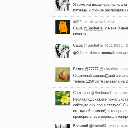
Я тоже им позавчера написала 
пятницы и прочие распродажи н
@X4mer
03.12.2016 14:03
Саша
@SashaHa
, у меня 8 дне
ничего)
Саша
@SashaHa
03.12.2016 14:3
@X4mer
, божественный серви
Белка @77777
@lukyshka
05.1
Сказочный сервис)))мой заказ с
теперь 1250 хотя заказала на 2
Светлана
@SvetlanaT
08.12.201
Ребята.подскажите пожалуйста 
сайте,до сих пор в статусе" С
нет одной позиции) и теперь е
проверила, все верно....скопи
Василий
@krava83
12.12.2016 16