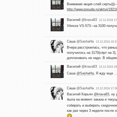
Внимание акция слей серты)))--
http://www.posuda.ru/aktsii/1821
Василий
@krava83
12.12.2016 17
Vitesse VS-573---за 3100 получ
Саша
@SashaHa
13.12.2016 16:3
Вчера расстроилась, что раньш
получилось на 3170(сёрт на 3)
доплачивать не надо. В общем
Василий
@krava83
13.12.2016 16
Саша
@SashaHa
, Я жду еще ..
Саша
@SashaHa
13.12.2016 17:3
Василий Кирьян
@krava83
, ну
была на момент заказа и теку
собирать и выбирать скидочное
как раз через 3 недели после 