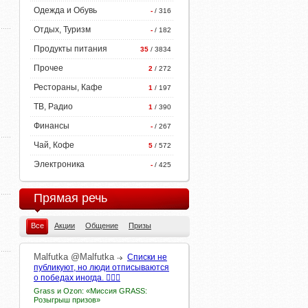
Одежда и Обувь
-
/ 316
Отдых, Туризм
-
/ 182
Продукты питания
35
/ 3834
Прочее
2
/ 272
Рестораны, Кафе
1
/ 197
ТВ, Радио
1
/ 390
Финансы
-
/ 267
Чай, Кофе
5
/ 572
Электроника
-
/ 425
Прямая речь
Все
Акции
Общение
Призы
Malfutka
@Malfutka
Списки не
публикуют, но люди отписываются
о победах иногда. 🤷🏻‍♀️
Grass и Ozon: «Миссия GRASS:
Розыгрыш призов»