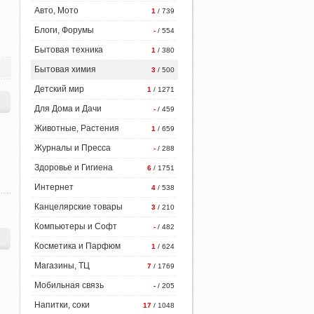
Авто, Мото
1
/ 739
Блоги, Форумы
-
/ 554
Бытовая техника
1
/ 380
Бытовая химия
3
/ 500
Детский мир
1
/ 1271
Для Дома и Дачи
-
/ 459
Животные, Растения
1
/ 659
Журналы и Пресса
-
/ 288
Здоровье и Гигиена
6
/ 1751
Интернет
4
/ 538
Канцелярские товары
3
/ 210
Компьютеры и Софт
-
/ 482
Косметика и Парфюм
1
/ 624
Магазины, ТЦ
7
/ 1769
Мобильная связь
-
/ 205
Напитки, соки
17
/ 1048