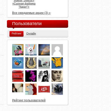
Violette, Delissir»
«Сырная фабрика
"Карат"»
Все ожидаемые акции (3) »
Пользователи
Рейтинг
Онлайн
Рейтинг пользователей