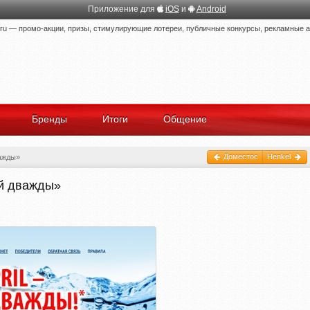
Приложение для
iOS
и
Android
 — промо-акции, призы, стимулирующие лотереи, публичные конкурсы, рекламные ак
Бренды
Итоги
Общение
Доместос
Henkel
важды»
рай дважды»