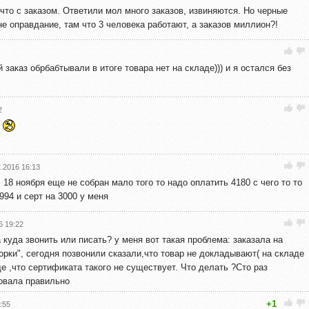
что с заказом. Ответили мол много заказов, извиняются. Но черные
е оправдание, там что 3 человека работают, а заказов миллион?!
й заказ обрбабтывали в итоге товара нет на складе))) и я остался без
2
с
2.2016 16:13
 18 ноября еще не собран мало того то надо оплатить 4180 с чего то то
994 и серт на 3000 у меня
6 19:22
куда звонить или писать? у меня вот такая проблема: заказала на
борки", сегодня позвонили сказали,что товар не докладывают( на складе
ще ,что сертификата такого не существует. Что делать ?Сто раз
ровала правильно
+1
:55