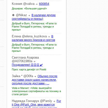
Ксения
@valiva
600854
Доширак: «Большая удача!»
🍀
@Nikaz
В наличии другие
сертификаты и призы)
Добрый и Burn, Пятерочка: «Fame to
Flame Попадай в ритмы, тренды и
призы»
Елена
@elena_kuzikova
В
наличии много призов и сертов
Добрый и Burn, Пятерочка: «Fame to
Flame Попадай в ритмы, тренды и
призы»
Светлана
Азарова
@A07061980a
Поздравляю! 👏👏👏 ✔️
Приз: карта дигифт от Poetti
Зайка
*
@D0fa
Обычно после
доставки сразу шанс начисляли,
сегодня после доставки - ...
Viola и Магнит: «Viola: выиграйте
электронные сертификаты на технику в
стиле ретро»
Надежда
Гончарук
@Parsly
Fur
ij One @Furij_One, мне кажется