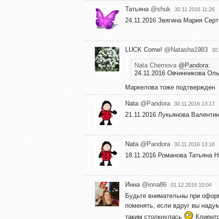
Татьяна
@shuk
30.11.2016 11:26
24.11.2016 Звягина Мария Сер
LUCK Come!
@Natasha1983
30
Nata Chernova
@Pandora
:
24.11.2016 Овчинникова Ол
Маркелова тоже подтвержден
Nata
@Pandora
30.11.2016 13:17
21.11.2016 Лукьянова Валенти
Nata
@Pandora
30.11.2016 13:18
18.11.2016 Романова Татьяна 
Инна
@inna86
01.12.2016 10:04
Будьте внимательны при оформ
поменять, если вдруг вы надум
таким столкнулась
Клиенто