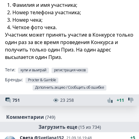
Фамилия и имя участника;
Номер телефона участника;
Номер чека;
Четкое фото чека.
Участник может принять участие в Конкурсе только
один раз за все время проведения Конкурса и
получить только один Приз. На один адрес
высылается один Приз.
Теги:
купи и выиграй
регистрация чеков
Бренды:
Procter & Gamble
Дополнить акцию / Сообщить об ошибке
751
23 258
+11
Комментарии
(749)
Загрузить еще
(15 из 734)
Света
@Svetlana152
+5
21.09.16 19:48