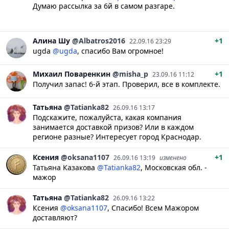
Думаю рассылка за 6й в самом разгаре.
Алина
Шу
@Albatros2016
+1
22.09.16 23:29
ugda
@ugda
, спасибо Вам огромное!
Михаил
Поваренкин
@misha_p
+1
23.09.16 11:12
Получил запас! 6-й этап. Проверил, все в комплекте.
Татьяна
@Tatianka82
26.09.16 13:17
Подскажите, пожалуйста, какая компания
занимается доставкой призов? Или в каждом
регионе разные? Интересует город Краснодар.
Ксения
@oksana1107
+1
26.09.16 13:19
изменено
Татьяна Казакова
@Tatianka82
, Московская обл. -
мажор
Татьяна
@Tatianka82
26.09.16 13:22
Ксения
@oksana1107
, Спасибо! Всем Мажором
доставляют?