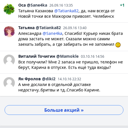
Оса
@Sane4ka
+1
26.09.16 13:35
Татьяна Казакова
@Tatianka82
, да, нам всегда от
Новой точки все Мажором привозят. Челябинск
Татьяна
@Tatianka82
26.09.16 13:40
Александра
@Sane4ka
, Спасибо! Курьер никак брата
дома застать не может. Сказали можно самим
заехать забрать, а где забирать он не запомнил
Виталий
Точигин
@Mamokle
03.10.16 14:56
Все получили? Мне 2 запаса не пришло, телефон не
берут, Карина в отпуске. Есть ещё туда входы?
Ян
Фролов
@diki2
14.10.16 22:32
А мне дослали в отдельной доставке
недостачу..бритвы и тд..Спасибо Карине.
Больше акций »