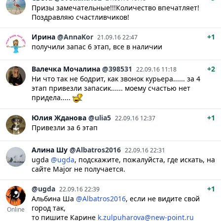
Призы замечательные!!!Количество впечатляет!
Поздравляю счастливчиков!
Ирина
@AnnaKor
+1
21.09.16 22:47
получили запас 6 этап, все в наличии
Валечка
Мочалина
@398531
+2
22.09.16 11:18
Ни что так не бодрит, как звонок курьера...... за 4
этап привезли запасик...... моему счастью нет
придела.....
Юлия
Жданова
@ulia5
+1
22.09.16 12:37
Привезли за 6 этап
Алина
Шу
@Albatros2016
22.09.16 22:31
ugda
@ugda
, подскажите, пожалуйста, где искать, на
сайте Major не получается.
@ugda
+1
22.09.16 22:39
Альбина Ша
@Albatros2016
, если не видите свой
город так,
Online
то пишите Карине
k.zulpuharova@new-point.ru