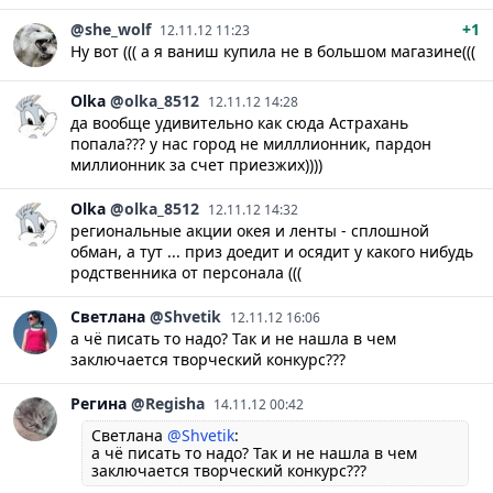
@she_wolf
+1
12.11.12 11:23
Ну вот ((( а я ваниш купила не в большом магазине(((
Olka
@olka_8512
12.11.12 14:28
да вообще удивительно как сюда Астрахань
попала??? у нас город не милллионник, пардон
миллионник за счет приезжих))))
Olka
@olka_8512
12.11.12 14:32
региональные акции окея и ленты - сплошной
обман, а тут ... приз доедит и осядит у какого нибудь
родственника от персонала (((
Светлана
@Shvetik
12.11.12 16:06
а чё писать то надо? Так и не нашла в чем
заключается творческий конкурс???
Регина
@Regisha
14.11.12 00:42
Светлана
@Shvetik
:
а чё писать то надо? Так и не нашла в чем
заключается творческий конкурс???