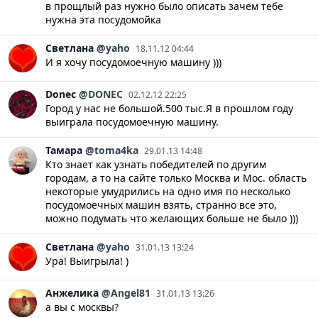
в прощлый раз нужно было описать зачем тебе
нужна эта посудомойка
Светлана
@yaho
18.11.12 04:44
И я хочу посудомоечную машину )))
Donec
@DONEC
02.12.12 22:25
Город у нас не большой.500 тыс.Я в прошлом году
выиграла посудомоечную машину.
Тамара
@toma4ka
29.01.13 14:48
Кто знает как узнать победителей по другим
городам, а то на сайте только Москва и Мос. область
некоторые умудрились на одно имя по несколько
посудомоечных машин взять, странно все это,
можно подумать что желающих больше не было )))
Светлана
@yaho
31.01.13 13:24
Ура! Выигрыла! )
Анжелика
@Angel81
31.01.13 13:26
а вы с москвы?