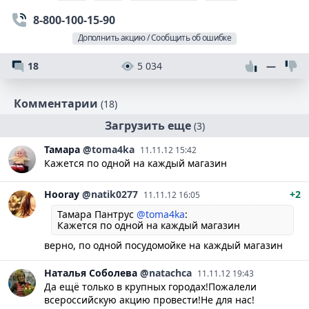
8-800-100-15-90
Дополнить акцию / Сообщить об ошибке
18
5 034
—
Комментарии
(18)
Загрузить еще
(3)
Тамара
@toma4ka
11.11.12 15:42
Кажется по одной на каждый магазин
Hooray
@natik0277
+2
11.11.12 16:05
Тамара Пантрус
@toma4ka
:
Кажется по одной на каждый магазин
верно, по одной посудомойке на каждый магазин
Наталья
Соболева
@natachca
11.11.12 19:43
Да ещё только в крупных городах!Пожалели
всероссийскую акцию провести!Не для нас!