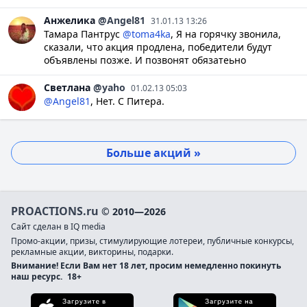
Анжелика
@Angel81
31.01.13 13:26
Тамара Пантрус
@toma4ka
, Я на горячку звонила,
сказали, что акция продлена, победители будут
объявлены позже. И позвонят обязатеьно
Светлана
@yaho
01.02.13 05:03
@Angel81
, Нет. С Питера.
Больше акций »
PROACTIONS.ru
© 2010—2026
Сайт сделан в IQ media
Промо-акции, призы, стимулирующие лотереи, публичные конкурсы,
рекламные акции, викторины, подарки.
Внимание! Если Вам нет 18 лет, просим немедленно покинуть
наш ресурс.
18+
Загрузите в App Store
Загруз